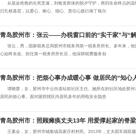
‍‍从急诊抢救的生死竞速，到银发群体的朝夕守护，再到生命终点的
日扎根基层，以爱心、耐心、细心、责任心践行南丁格尔
青岛胶州市：张云——办税窗口前的“实干家”与“解
‍‍张云，男，国家税务总局胶州市税务局第一税务所所长。多年来，
心始终未改。担任第一税务所所长后，他深耕税费服务创
青岛胶州市：把烦心事办成暖心事 做居民的“知心人
‍‍谭晓蕾，女，胶州市中云街道站前社区主任。她所在的社区地处胶
居民的烦心事。面对困扰辖区内居民多年的用电安全隐患
青岛胶州市：照顾瘫痪丈夫13年 用爱撑起家的脊梁
‍‍王素会，女，胶州市铺集镇高家庄村村民。2013年，丈夫因车祸