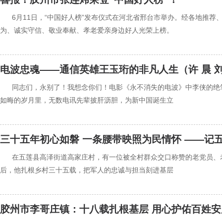
‍‍6月11日，“中国好人榜”发布仪式在河北省邢台市举办。经各地推
为、诚实守信、敬业奉献、孝老爱亲身边好人光荣上榜。
电波忠魂——通信英雄王玉珩的非凡人生（许 晨 
‍‍同志们，永别了！我想念你们！电影《永不消失的电波》中李侠的
如晦的岁月里，无数电讯先辈披肝沥胆，为新中国诞生立
三十五年初心如磐 一条腰带映照为民情怀 ——记
‍‍在五莲县高泽街道高家庄村，有一位被全村群众交口称赞的老党员
后，他扎根乡村三十五载，把军人的忠诚与担当刻进基层
胶州市李哥庄镇：十八载扎根基层 用心护佑百姓安