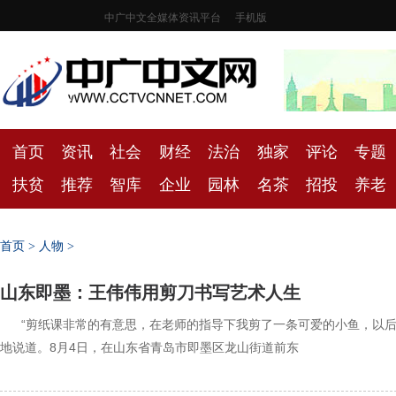
中广中文全媒体资讯平台
手机版
首页
资讯
社会
财经
法治
独家
评论
专题
扶贫
推荐
智库
企业
园林
名茶
招投
养老
首页
>
人物
>
山东即墨：王伟伟用剪刀书写艺术人生
‍‍“剪纸课非常的有意思，在老师的指导下我剪了一条可爱的小鱼，以
地说道。8月4日，在山东省青岛市即墨区龙山街道前东