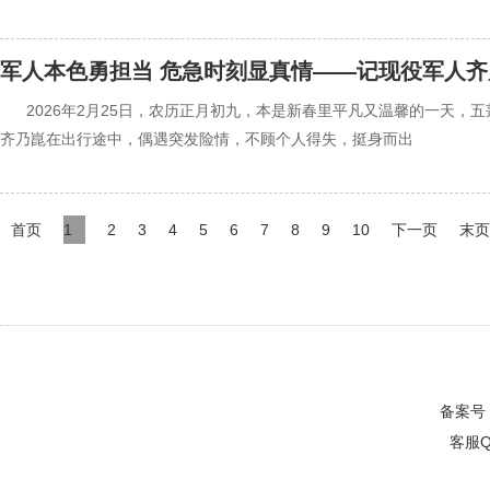
军人本色勇担当 危急时刻显真情——记现役军人
‍‍2026年2月25日，农历正月初九，本是新春里平凡又温馨的一
齐乃崑在出行途中，偶遇突发险情，不顾个人得失，挺身而出
首页
1
2
3
4
5
6
7
8
9
10
下一页
末页
备案号
客服Q