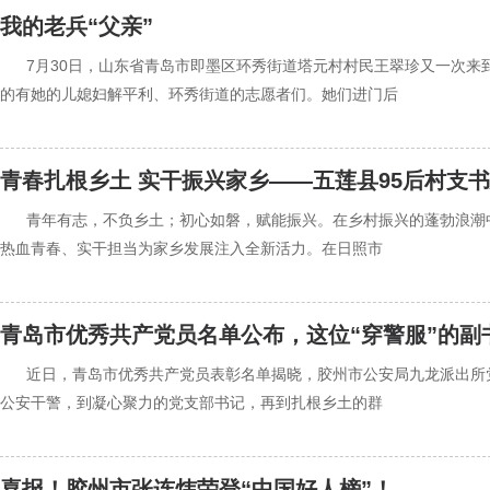
我的老兵“父亲”
‍‍7月30日，山东省青岛市即墨区环秀街道塔元村村民王翠珍又一次
的有她的儿媳妇解平利、环秀街道的志愿者们。她们进门后
青春扎根乡土 实干振兴家乡——五莲县95后村支
‍‍青年有志，不负乡土；初心如磐，赋能振兴。在乡村振兴的蓬勃浪
热血青春、实干担当为家乡发展注入全新活力。在日照市
青岛市优秀共产党员名单公布，这位“穿警服”的副书
‍‍近日，青岛市优秀共产党员表彰名单揭晓，胶州市公安局九龙派出
公安干警，到凝心聚力的党支部书记，再到扎根乡土的群
喜报！胶州市张连炜荣登“中国好人榜”！