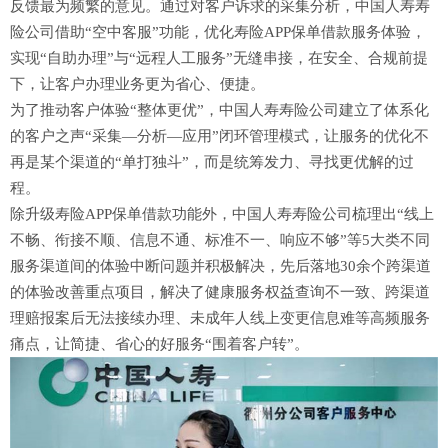
反馈最为频繁的意见。通过对客户诉求的采集分析，中国人寿寿
险公司借助“空中客服”功能，优化寿险APP保单借款服务体验，
实现“自助办理”与“远程人工服务”无缝串接，在安全、合规前提
下，让客户办理业务更为省心、便捷。
为了推动客户体验“整体更优”，中国人寿寿险公司建立了体系化
的客户之声“采集—分析—应用”闭环管理模式，让服务的优化不
再是某个渠道的“单打独斗”，而是统筹发力、寻找更优解的过
程。
除升级寿险APP保单借款功能外，中国人寿寿险公司梳理出“线上
不畅、衔接不顺、信息不通、标准不一、响应不够”等5大类不同
服务渠道间的体验中断问题并积极解决，先后落地30余个跨渠道
的体验改善重点项目，解决了健康服务权益查询不一致、跨渠道
理赔报案后无法接续办理、未成年人线上变更信息难等高频服务
痛点，让简捷、省心的好服务“围着客户转”。