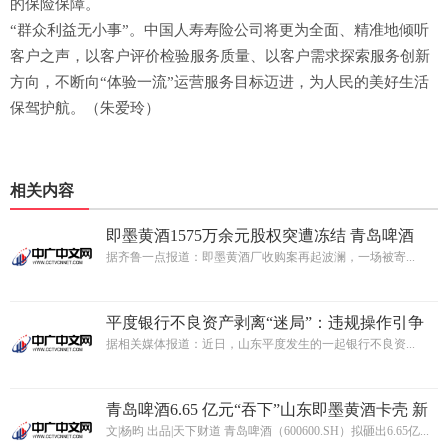
的保险保障。
“群众利益无小事”。中国人寿寿险公司将更为全面、精准地倾听
客户之声，以客户评价检验服务质量、以客户需求探索服务创新
方向，不断向“体验一流”运营服务目标迈进，为人民的美好生活
保驾护航。（朱爱玲）
相关内容
即墨黄酒1575万余元股权突遭冻结 青岛啤酒
6.65亿元收购案可能要“黄了”
据齐鲁一点报道：即墨黄酒厂收购案再起波澜，一场被寄...
平度银行不良资产剥离“迷局”：违规操作引争
议，金融乱象遭严查
据相关媒体报道：近日，山东平度发生的一起银行不良资...
青岛啤酒6.65 亿元“吞下”山东即墨黄酒卡壳 新
掌门姜宗祥“骑虎难下”？
文|杨昀 出品|天下财道 青岛啤酒（600600.SH）拟砸出6.65亿...