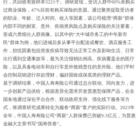
行，共回收有效样本3221个。调研发现，受访人群中60%未购买
过商业保险，47%目前有购买保险的意愿。通过聚类提取受访者
的职业、年龄、迁入时间、收入等因素，该公司梳理“两新”群体
内部不同的财富、意外、疾病类风险点及购买保险的关注要素，
形成六类细分人群画像。以其中的“大中城市务工的中年新市
民”群体为例，他们进城后多从事平台配送或餐饮、酒店服务工
作，担忧因素包括突发疾病导致无法正常工作及影响生活、日常
出行遇到交通事故等，最为关注报销比例高、疾病覆盖全的医疗
险，以及具备电动车和自行车意外致残责任的意外险。他们平时
会控制花销进行存款理财，偏好固收或保底类的理财产品。
基于调研结果，中国人寿寿险公司通过总分联动、同向发力，进
一步创新产品供给，根据差异化需求开发普惠型保障产品，在全
国各地通过深化平台合作、联动政府支持、强化线下服务等方
式，将调查研究成果转化为服务“两新”客户的实际行动。2023年
全年，中国人寿寿险公司“两新”人群保费已突破9.3亿元，为普惠
金融大文章书写“国寿答卷”。