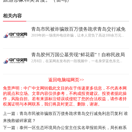
相关内容
青岛市民被诈骗致百万债务跪求青岛交行减免
利息罚复利 谁来挽救破碎家庭？
2019年的一场境外电信诈骗，让本人背负了高达100余万元...
青岛胶州万国公墓旁现“鲜花霸”！自称民政局
指定独家经营
2月8日，在某网友发布的一段视频中，一名身穿蓝色东北...
返回电脑端网页>>
免责声明：中广中文网转载此文目的在于传递更多信息，不代表本网
的观点和立场。文章内容仅供参考，不构成投资建议。投资者据此操
作，风险自担。若有来源标注错误或侵犯了您的合法权益，请作者持
权属证明与本网联系，我们将及时更正、删除，谢谢。
上一篇：
青岛市民被诈骗致百万债务跪求青岛交行减免利息罚复利 谁
来挽救破碎家庭？
下一篇：
泰州一区生态环境局办公室主任实名举报前局长，局长称系