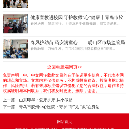
健康宣教进校园 守护教师“心”健康​丨青岛市胶
州中心医院走进马店小学开展健康讲座
春风送暖，健康同行。为普及科学健康知识，切实关爱教...
春风护幼苗 药安润童心 ——崂山区市场监管局
开展“3·15”药械化安全进校园活动
春晖融融，万物生发。在“3·15国际消费者权益日”即将...
返回电脑端网页>>
免责声明：中广中文网转载此文目的在于传递更多信息，不代表本网
的观点和立场。文章内容仅供参考，不构成投资建议。投资者据此操
作，风险自担。若有来源标注错误或侵犯了您的合法权益，请作者持
权属证明与本网联系，我们将及时更正、删除，谢谢。
上一篇：
山东即墨：爱牙护牙 从小做起
下一篇：
青岛市胶州中心医院：守护“育”见 “救”在身边
网站首页