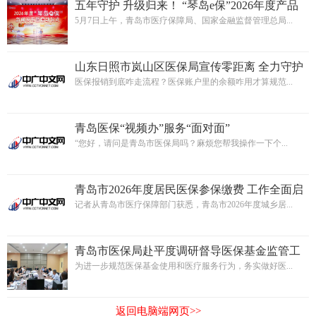
五年守护 升级归来！ “琴岛e保”2026年度产品
重磅上线
5月7日上午，青岛市医疗保障局、国家金融监督管理总局...
山东日照市岚山区医保局宣传零距离 全力守护
人民群众的“救命钱”
医保报销到底咋走流程？医保账户里的余额咋用才算规范...
青岛医保“视频办”服务“面对面”
“您好，请问是青岛市医保局吗？麻烦您帮我操作一下个...
青岛市2026年度居民医保参保缴费 工作全面启
动
记者从青岛市医疗保障部门获悉，青岛市2026年度城乡居...
青岛市医保局赴平度调研督导医保基金监管工
作
为进一步规范医保基金使用和医疗服务行为，务实做好医...
返回电脑端网页>>