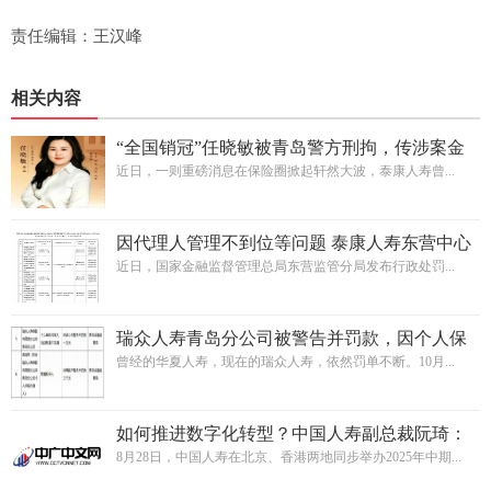
责任编辑：王汉峰
相关内容
“全国销冠”任晓敏被青岛警方刑拘，传涉案金
额约3亿至4亿元，泰康人寿回应
近日，一则重磅消息在保险圈掀起轩然大波，泰康人寿曾...
因代理人管理不到位等问题 泰康人寿东营中心
支公司及相关责任人被处罚
近日，国家金融监督管理总局东营监管分局发布行政处罚...
瑞众人寿青岛分公司被警告并罚款，因个人保
险代理人培训档案不完整 瑞众人寿青岛分公司
曾经的华夏人寿，现在的瑞众人寿，依然罚单不断。10月...
被警告并罚款，因个人保险代理人培训档案
如何推进数字化转型？中国人寿副总裁阮琦：
转方式、转模式
8月28日，中国人寿在北京、香港两地同步举办2025年中期...