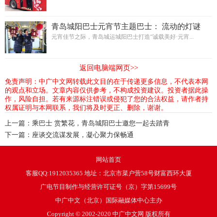
青岛城阳巴士元宵节主题巴士： 流动的灯谜
会，传承的团圆情
元宵佳节之际，青岛城运城阳巴士打造“诚载美好·元宵...
返回电脑端网页>>
免责声明：中广中文网转载此文目的在于传递更多信息，不代表本网
的观点和立场。文章内容仅供参考，不构成投资建议。投资者据此操
作，风险自担。若有来源标注错误或侵犯了您的合法权益，请作者持
权属证明与本网联系，我们将及时更正、删除，谢谢。
上一篇：
乘巴士 赏繁花，青岛城阳巴士邀您一起去踏青
下一篇：
座谈交流谋发展，凝心聚力保畅通
网站首页
客服QQ:1912035365 地址：北京市菜户营58号财富西环大厦
广电节目制作与经营许可证号（京）字第15699号
中广中文（北京）国际融媒体中心主办
Copyright © 2002-2020 中广中文网 版权所有