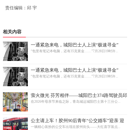
责任编辑：邱 宇
相关内容
一通紧急来电，城阳巴士人上演“极速寻金”
“包里有笔记本电脑，还有35克黄金……”7月28日19时许...
一通紧急来电，城阳巴士人上演“极速寻金”
“包里有笔记本电脑，还有35克黄金……”7月28日19时许...
萤火微光 芬芳相伴——城阳巴士374路驾驶员邱
月山打造母亲节主题车厢
在2026年母亲节来临之际，青岛城运城阳巴士第十三分公...
公主请上车！胶州90后青年“公交婚车”迎亲 迎
来婚俗新风尚
一辆精心装扮的公交车出现在胶州街头——大红喜字装点...