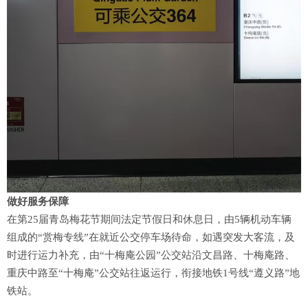
做好服务保障
在第25届青岛梅花节期间法定节假日和休息日，由5辆机动车辆
组成的“赏梅专线”在就近公交停车场待命，如遇突发大客流，及
时进行运力补充，由“十梅庵公园”公交站沿文昌路、十梅庵路、
重庆中路至“十梅庵”公交站往返运行，衔接地铁1号线“遵义路”地
铁站。