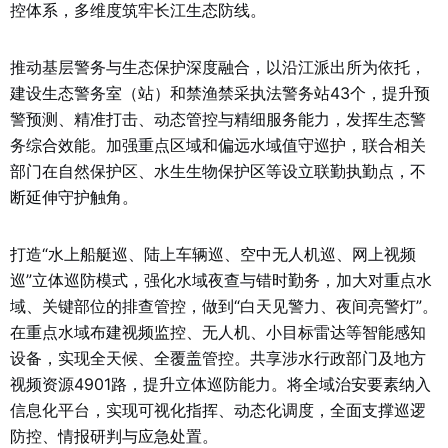
控体系，多维度筑牢长江生态防线。
推动基层警务与生态保护深度融合，以沿江派出所为依托，
建设生态警务室（站）和禁渔禁采执法警务站43个，提升预
警预测、精准打击、动态管控与精细服务能力，发挥生态警
务综合效能。加强重点区域和偏远水域值守巡护，联合相关
部门在自然保护区、水生生物保护区等设立联勤执勤点，不
断延伸守护触角。
打造“水上船艇巡、陆上车辆巡、空中无人机巡、网上视频
巡”立体巡防模式，强化水域夜查与错时勤务，加大对重点水
域、关键部位的排查管控，做到“白天见警力、夜间亮警灯”。
在重点水域布建视频监控、无人机、小目标雷达等智能感知
设备，实现全天候、全覆盖管控。共享涉水行政部门及地方
视频资源4901路，提升立体巡防能力。将全域治安要素纳入
信息化平台，实现可视化指挥、动态化调度，全面支撑巡逻
防控、情报研判与应急处置。