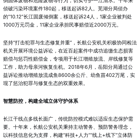
倒固体废物和危险废物等行为，切实守护一江清水。十年来
侦破污染环境案件180起，移送起诉82人。芜湖分局侦办
的“10.12”长江固废倾倒案，移送起诉24人，1家企业被判处
1000万元罚金，11家企业承担民事赔偿近2000万元。
坚持“打击犯罪与生态修复并重”，长航公安机关积极协同检法
机关开展环境公益诉讼，在近百起案件中成功追缴生态损害
赔偿与惩罚性赔偿金，专项用于长江增殖放流、岸线修复等
工作，助力母亲河恢复生机。2018年6月，岳阳分局通过公
益诉讼推动增殖放流成鱼8600余公斤、幼鱼苗402万尾，实
现了惩治犯罪与修复生态的双重效果。
智慧防控，构建全域立体守护体系
长江干线点多线长面广，传统防控模式难以适应生态保护需
要。十年来，长航公安机关秉持主动警务、预防警务理念，
以科技信息化为支撑，构建“科技+人力”“线上+线下”立体防