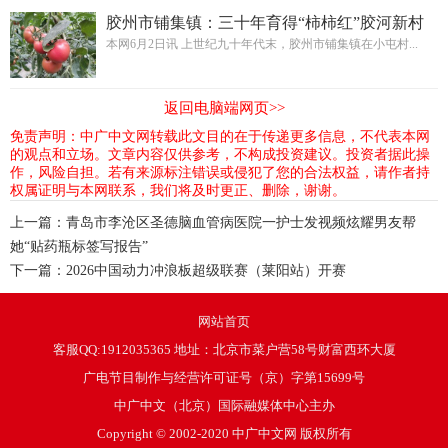
胶州市铺集镇：三十年育得“柿柿红”胶河新村
新产业
本网6月2日讯 上世纪九十年代末，胶州市铺集镇在小屯村...
返回电脑端网页>>
免责声明：中广中文网转载此文目的在于传递更多信息，不代表本网
的观点和立场。文章内容仅供参考，不构成投资建议。投资者据此操
作，风险自担。若有来源标注错误或侵犯了您的合法权益，请作者持
权属证明与本网联系，我们将及时更正、删除，谢谢。
上一篇：
青岛市李沧区圣德脑血管病医院一护士发视频炫耀男友帮
她“贴药瓶标签写报告”
下一篇：
2026中国动力冲浪板超级联赛（莱阳站）开赛
网站首页
客服QQ:1912035365 地址：北京市菜户营58号财富西环大厦
广电节目制作与经营许可证号（京）字第15699号
中广中文（北京）国际融媒体中心主办
Copyright © 2002-2020 中广中文网 版权所有