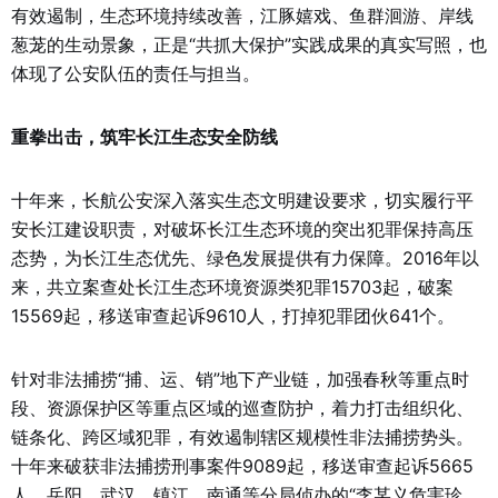
有效遏制，生态环境持续改善，江豚嬉戏、鱼群洄游、岸线
葱茏的生动景象，正是“共抓大保护”实践成果的真实写照，也
体现了公安队伍的责任与担当。
重拳出击，筑牢长江生态安全防线
十年来，长航公安深入落实生态文明建设要求，切实履行平
安长江建设职责，对破坏长江生态环境的突出犯罪保持高压
态势，为长江生态优先、绿色发展提供有力保障。2016年以
来，共立案查处长江生态环境资源类犯罪15703起，破案
15569起，移送审查起诉9610人，打掉犯罪团伙641个。
针对非法捕捞“捕、运、销”地下产业链，加强春秋等重点时
段、资源保护区等重点区域的巡查防护，着力打击组织化、
链条化、跨区域犯罪，有效遏制辖区规模性非法捕捞势头。
十年来破获非法捕捞刑事案件9089起，移送审查起诉5665
人。岳阳、武汉、镇江、南通等分局侦办的“李某义危害珍