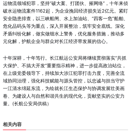
运物流领域犯罪，坚持“破大案、打团伙、摧网络”，十年来侦
破水运物流案件1162起，为企业挽回经济损失近2亿元。紧盯
安全隐患排查，以三峡船闸、水上加油站、“四客一危”船舶、
危化品码头等为重点，深入开展整治，筑牢安全底线。深化
矛盾纠纷化解，做实做细水上警务，优化服务措施，推动多
元化解，护航企业与群众对长江经济带发展的信心。
十年深耕，十年笃行。长江航运公安局将继续贯彻落实“共抓
大保护、不搞大开发”重要指示精神，进一步提高政治站位，
在上级党委领导下，持续加大涉江犯罪打击力度，完善全流
域协同治理，强化科技赋能与源头管控，以忠诚与担当守护
一江清水绵延东流，为绘就长江生态保护与协调发展壮美画
卷、为建设人与自然和谐共生的现代化，贡献坚实的公安力
量。(长航公安局供稿）
相关内容