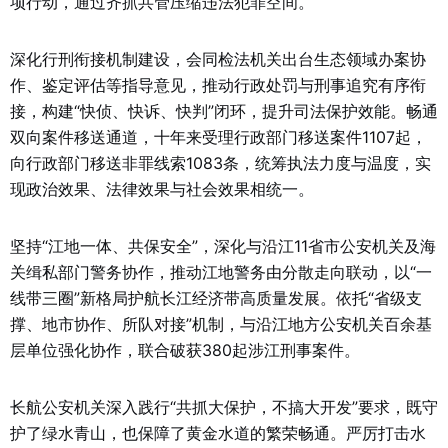
项行动，通过齐抓共管压缩违法犯罪空间。
深化行刑衔接机制建设，会同检法机关出台生态领域办案协
作、鉴定评估等指导意见，推动行政处罚与刑事追究有序衔
接，构建“快侦、快诉、快判”闭环，提升司法保护效能。畅通
双向案件移送通道，十年来受理行政部门移送案件1107起，
向行政部门移送非罪线索1083条，统筹执法力度与温度，实
现政治效果、法律效果与社会效果相统一。
坚持“江地一体、共保安全”，深化与沿江11省市公安机关及海
关缉私部门警务协作，推动江地警务由分散走向联动，以“一
线带三圈”新格局护航长江经济带高质量发展。依托“省级支
撑、地市协作、所队对接”机制，与沿江地方公安机关百余基
层单位强化协作，联合破获380起涉江刑事案件。
长航公安机关深入践行“共抓大保护，不搞大开发”要求，既守
护了绿水青山，也保障了黄金水道的繁荣畅通。严厉打击水