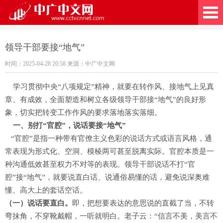
广中文网
领导干部要接“地气”
时间：2025-04-28 20:58 来源：中广中文网
学习贯彻中央“八项规定”精神，就要在转作风、接地气上见真
章、有成效，全面塑造和树立各级领导干部接“地气”的良好形
象，切实把转变工作作风的要求落地落实落细。
一、别打“官腔”，说话要接“地气”
“官腔”是指一种带有官僚主义色彩的说话方式或语言风格，通
常表现为形式化、空洞、模棱两可甚至脱离实际。官腔本质是一
种沟通低效甚至权力不对等的表现。领导干部说话不打“官
腔”接“地气”，就要说直白话、说通俗易懂的话，避免说深奥难
懂、高大上的套话空话。
（一）说话要直白。
即，把想要表达的意思说的直截了当，不转
弯抹角，不穿靴戴帽，一听就明白。老子云：“信言不美，美言不