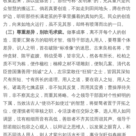
收集起来，加以提炼罢了。那些号称“发明家”的，充其量只是民
众智慧的搬运工。倘若真要创造，不如走到田间地头，蹲在作坊
炉边，听听那些长满老茧的手掌里攥着的真知灼见。民众的创造
力，向来如地火运行，虽不见其形，却终有喷薄而出的一日。
（三）尊重差异，别吹毛求疵。
做事成事，离不开每个人的创
造，需要汇聚各方的聪明才智。领导干部选人用人，要尊重个体
差异。识人之明，首在破除“标准像”的迷思。古来良相名将，管
仲贪财、陈平盗嫂、韩信受辱，皆非完人，然各有所长。松柏之
质不可为栋，便作楹柱；楠樟之材不堪雕刻，便制几案。清代名
臣曾国藩善用“拙诚”之人，左宗棠敢任“狂狷”之士，皆因其深知
尺有所短、寸有所长的道理。用人之道，要在容人之短、用人之
长。诸葛亮七擒孟获，非不知其反复，而用其蛮勇；曹操厚待关
羽，非不察其忠义，而重其将略。今之领导干部面对个性鲜明的
下属，当效法古人“使功不如使过”的智慧，将桀骜者置于开拓之
位，使谨慎者司审核之职，令活泼者任交际之事。选人用人如同
调瑟，弦有粗细而音有高低，善鼓者不齐其弦而谐其声。领导干
部若能以包容之心观人，以辩证之思维人，以发展之眼育人，和
而不同选人用人，则人才辈出如活水长流，事业兴旺似春林渐