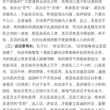
导干部面对广大普通群众说话之时，先将自己置于听话者的境
地。首在去“官气”，其次在于“共情”，再者贵在“存诚”。虚言假
语最伤人，不如实话实说。即便是指出问题，批评错误，只要出
于公心，态度诚恳，言语再严厉也能为人接受。反之，若是言不
由衷，再和缓的语调也掩不住虚伪的本质。官话向来是横亘在官
民之间的一道墙，愈是高高在上者，其言语愈是冷硬如铁。殊不
知，言语的温度，往往比政绩的数字更能测量人心的向背。
（三）说话要简朴。
孔子曰：“辞达而已矣。”言辞能够表达意思
就够了，何必华丽繁复？俄国文豪托尔斯泰晚年刻意简化文风，
为的就是让更多普通人能够理解。有的领导干部痴迷新提法、创
造新词语，发言稿洋洋洒洒上万字；作报告二三个小时，口悬若
河、滔滔不绝，啰里啰嗦，不明其理。其实言语越是花哨，越显
出内里的空虚。战国时子产不毁乡校，便是知道真话往往朴素；
诸葛亮《出师表》不过千余字，却流传千古。某些领导三小时的
报告，散会后竟无人记得片言只语。接地气的语言才有生命力，
这是亘古不变的真理。无论是庙堂之高，还是江湖之远，唯有摈
弃虚浮的“官腔”，说人话、讲实话，才能建立真诚的对话，凝聚