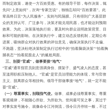
而制定政策，遂使一方百姓受惠。有的领导干部，每作决策，辄
先问“上意如何”，次询“专家怎说”，独独忘却问“百姓要甚”。此
辈虽终日言“为人民服务”，实则与民隔膜。只有得到广大基层群
众的支持认可、广泛参与，决策才能兑现民愿，也才能达到预期
效果。为此，决策落地执行前，要及时向群众说明政策背景、目
标和可能的影响。在决策执行中，建立动态反馈机制，定期公布
进展，吸纳群众对执行效果的评估意见，确保决策执行不走偏、
不跑题，坚决杜绝决策制定执行过程中的“拍着脑袋决策”“拍着胸
脯表态”“拍着屁股走人”的尴尬局面。
三、别耍“官威”，做事要接“地气”
“官威”通常指官员刻意强调身份、摆架子、盛气凌人的态度，甚
至滥用职权压制他人。“官威”是官员治理能力的体现，常与官僚
主义、脱离群众等相挂钩。领导干部做事接“地气”，就一定不能
耍“官威”。
（一）尊重事实，别颐指气使。
做事、成事必须尊重事实、尊重
客观规律，不能随心所欲、为所欲为。世间最可笑之事，莫过于
对事实发号施令。就像命令江河倒流，强令日月停转一般，不过