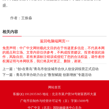
盛。
作者：王焕淼
相关内容
返回电脑端网页>>
免责声明：中广中文网转载此文目的在于传递更多信息，不代表本网
的观点和立场。文章内容仅供参考，不构成投资建议。投资者据此操
作，风险自担。若有来源标注错误或侵犯了您的合法权益，请作者持
权属证明与本网联系，我们将及时更正、删除，谢谢。
上一篇：
“创•在青岛”青岛市创业城市合伙人创业训练营正式启动
下一篇：
青岛市举办助力台企“数智赋能 创新增效”专题活动
网站首页
客服QQ:1912035365 地址：北京市菜户营58号财富西环大厦
广电节目制作与经营许可证号（京）字第15699号
中广中文（北京）国际融媒体中心主办