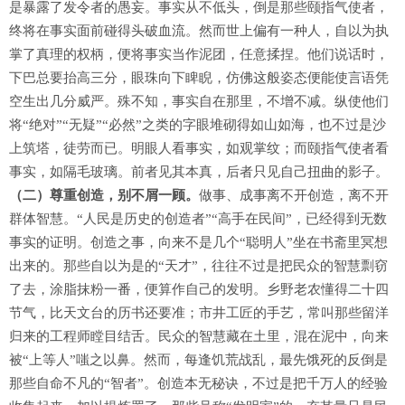
是暴露了发令者的愚妄。事实从不低头，倒是那些颐指气使者，
终将在事实面前碰得头破血流。然而世上偏有一种人，自以为执
掌了真理的权柄，便将事实当作泥团，任意揉捏。他们说话时，
下巴总要抬高三分，眼珠向下睥睨，仿佛这般姿态便能使言语凭
空生出几分威严。殊不知，事实自在那里，不增不减。纵使他们
将“绝对”“无疑”“必然”之类的字眼堆砌得如山如海，也不过是沙
上筑塔，徒劳而已。明眼人看事实，如观掌纹；而颐指气使者看
事实，如隔毛玻璃。前者见其本真，后者只见自己扭曲的影子。
（二）尊重创造，别不屑一顾。
做事、成事离不开创造，离不开
群体智慧。“人民是历史的创造者”“高手在民间”，已经得到无数
事实的证明。创造之事，向来不是几个“聪明人”坐在书斋里冥想
出来的。那些自以为是的“天才”，往往不过是把民众的智慧剽窃
了去，涂脂抹粉一番，便算作自己的发明。乡野老农懂得二十四
节气，比天文台的历书还要准；市井工匠的手艺，常叫那些留洋
归来的工程师瞠目结舌。民众的智慧藏在土里，混在泥中，向来
被“上等人”嗤之以鼻。然而，每逢饥荒战乱，最先饿死的反倒是
那些自命不凡的“智者”。创造本无秘诀，不过是把千万人的经验