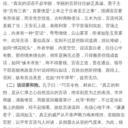
信。”真实的话语不必华丽，华丽的言辞往往缺乏真诚。墨子主
张“言有三表”，首要便是“上本之于古者圣王之事”，强调语言要
有所依据，而非凭空捏造。古时商鞅变法，立木为信，言语何其
直截了当；王安石上疏，条陈利害，字字皆落到实处。官场之
上，向来有一种“官话”，弯弯绕绕，云山雾罩，听者如坠五里雾
中。此等言语，看似高深，实则不过是些陈词滥调，排比堆砌，
如同“绣花枕头”，外表华丽，内里空空。说话直白者，往往心中
有数。那些绕来绕去的，倒常是胸无点墨，只得搬弄些现成套
话，如同“缘木求鱼”，终不得要领。言语之道，贵在通达。领导
干部若能将政策方针说得明白如话，百姓自然听得懂、跟得上。
否则，纵有良法美意，也如“对牛弹琴”，徒劳无功。
（二）说话要和煦。
孔子曰：“巧言令色，鲜矣仁。”真正的和
煦，是从仁厚之心自然流出的言语，绝非刻意为之的表演。市井
商贩，满脸堆笑，而眼底却藏着算计，此等“和煦”，不过是涂在
脸上的脂粉，经不起细看。故欲言谈温和，先须心地干净。“谦谦
君子，温润如玉”。真正的威严从不靠声嘶力竭来维持。若能除去
官腔，以平常言语与人对谈，反倒显出从容的气度来。为此，领