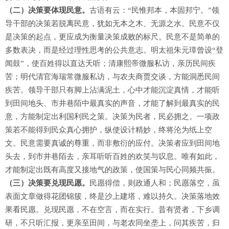
（二）决策要体现民意。
古语有云：“民惟邦本，本固邦宁。”领
导干部的决策若脱离民意，犹如无本之木、无源之水。民意不仅
是决策的起点，更应成为衡量决策成败的标尺。民意不是简单的
多数表决，而是经过理性思考的公共意志。明太祖朱元璋曾设“登
闻鼓”，使百姓得以直达天听；清康熙帝微服私访，亲历民间疾
苦；明代清官海瑞常微服私访，与农夫商贾交谈，方能洞悉民间
疾苦。领导干部只有脚上沾满泥土，心中才能沉淀真情，才能听
到田间地头、市井巷陌中最真实的声音，才能了解到最真实的民
意，方能制定出利国利民之策。决策为民者，民必拥之。一项政
策若不能得到民众真心拥护，纵使设计精妙，终将沦为纸上空
文。民意需要真诚的尊重，而非敷衍的应付。决策者应到田间地
头去，到市井巷陌去，亲耳听听百姓的欢笑与叹息。唯有如此，
才能制定出既有高度又接地气的政策，使国策与民心同频共振。
（三）决策要兑现民愿。
民愿得偿，则政通人和；民愿落空，虽
表面文章做得花团锦簇，终是沙上建塔，难以持久。决策落地效
果看民愿。兑现民愿，不在空言，而在实行。昔有贤者，下乡调
研，不只听汇报，更亲至田间，与老农同坐垄上，问其疾苦，归