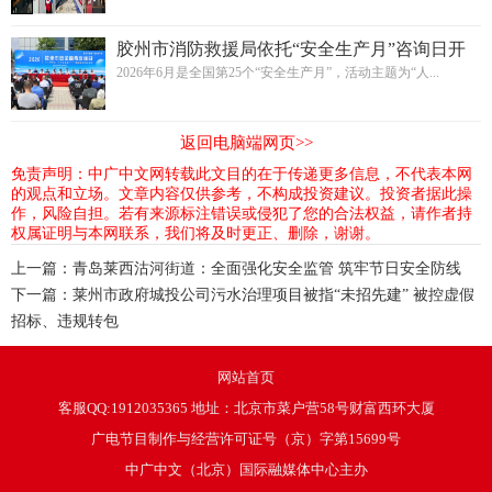
胶州市消防救援局依托“安全生产月”咨询日开
展消防宣传活动
2026年6月是全国第25个“安全生产月”，活动主题为“人...
返回电脑端网页>>
免责声明：中广中文网转载此文目的在于传递更多信息，不代表本网
的观点和立场。文章内容仅供参考，不构成投资建议。投资者据此操
作，风险自担。若有来源标注错误或侵犯了您的合法权益，请作者持
权属证明与本网联系，我们将及时更正、删除，谢谢。
上一篇：
青岛莱西沽河街道：全面强化安全监管 筑牢节日安全防线
下一篇：
莱州市政府城投公司污水治理项目被指“未招先建” 被控虚假
招标、违规转包
网站首页
客服QQ:1912035365 地址：北京市菜户营58号财富西环大厦
广电节目制作与经营许可证号（京）字第15699号
中广中文（北京）国际融媒体中心主办