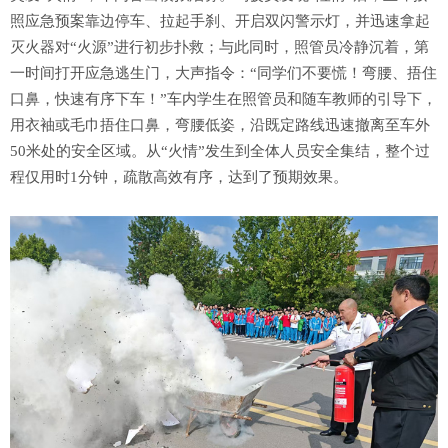
照应急预案靠边停车、拉起手刹、开启双闪警示灯，并迅速拿起
灭火器对“火源”进行初步扑救；与此同时，照管员冷静沉着，第
一时间打开应急逃生门，大声指令：“同学们不要慌！弯腰、捂住
口鼻，快速有序下车！”车内学生在照管员和随车教师的引导下，
用衣袖或毛巾捂住口鼻，弯腰低姿，沿既定路线迅速撤离至车外
50米处的安全区域。从“火情”发生到全体人员安全集结，整个过
程仅用时1分钟，疏散高效有序，达到了预期效果。