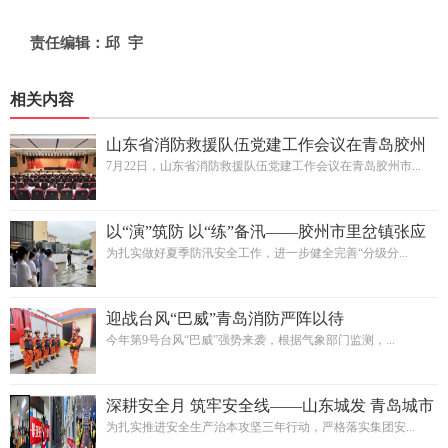
责任编辑：邱 宇
相关内容
山东省消防救援队伍党建工作会议在青岛胶州
市召开
7月22日，山东省消防救援队伍党建工作会议在青岛胶州市...
以“演”筑防 以“练”备汛——胶州市里岔镇张应
卫生院开展防汛应急演练活动
为扎实做好夏季防汛安全工作，进一步健全完善“分级分...
迎战台风“巴威”青岛消防严阵以待
今年第9号台风“巴威”强势来袭，根据气象部门监测，...
深耕安全月 筑牢安全线——山东城发 青岛城市
公司扎实推进安全生产月系列工作
为扎实推进安全生产治本攻坚三年行动，严格落实集团安...