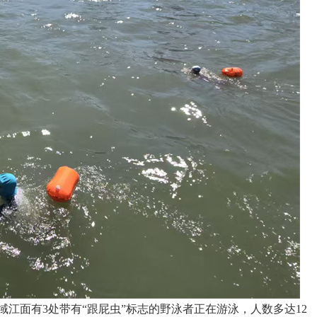
江面有3处带有“跟屁虫”标志的野泳者正在游泳，人数多达12