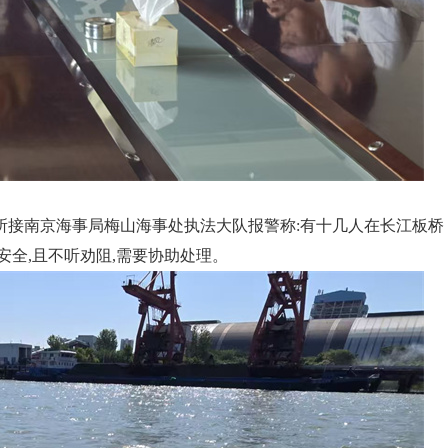
所接南京海事局梅山海事处执法大队报警称:有十几人在长江板桥
安全,且不听劝阻,需要协助处理。