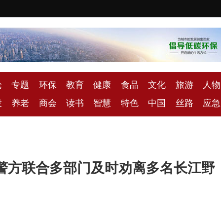
论
专题
环保
教育
健康
食品
文化
旅游
人物
投
养老
商会
读书
智慧
特色
中国
丝路
应急
警方联合多部门及时劝离多名长江野