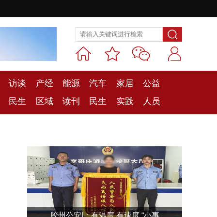
访谈
产经
能源
汽车
家居
公益
民生
区域
读刊
民生
实践
人员
胶州公安|：有温度 有速度 “小事