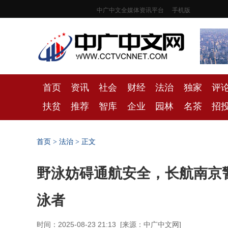
中广中文全媒体资讯平台
手机版
首页
资讯
社会
财经
法治
独家
评
扶贫
推荐
智库
企业
园林
名茶
招
首页
>
法治
> 正文
野泳妨碍通航安全，长航南京
泳者
时间：2025-08-23 21:13
[
来源：中广中文网
]