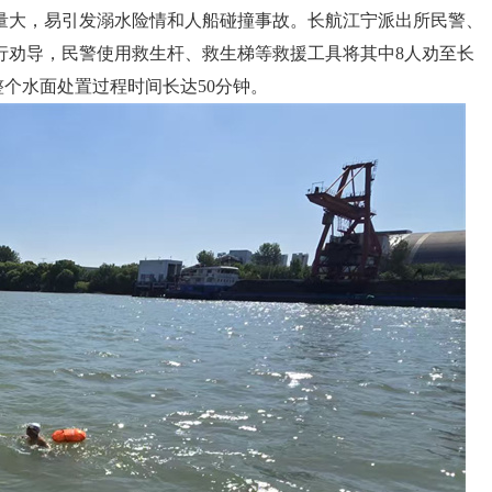
量大，易引发溺水险情和人船碰撞事故。长航江宁派出所民警、
行劝导，民警使用救生杆、救生梯等救援工具将其中8人劝至长
整个水面处置过程时间长达50分钟。