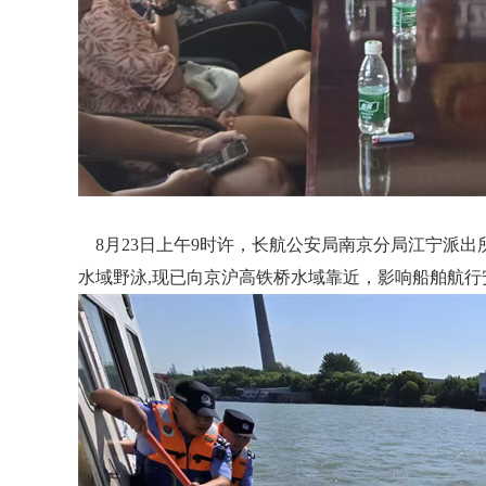
8月23日上午9时许，长航公安局南京分局江宁派出
水域野泳,现已向京沪高铁桥水域靠近，影响船舶航行