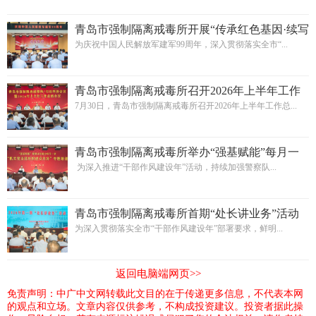
青岛市强制隔离戒毒所开展“传承红色基因·续写
军警荣光”八一建军节主题活动
为庆祝中国人民解放军建军99周年，深入贯彻落实全市“...
青岛市强制隔离戒毒所召开2026年上半年工作
总结会议暨7月份所务会议
7月30日，青岛市强制隔离戒毒所召开2026年上半年工作总...
青岛市强制隔离戒毒所举办“强基赋能”每月一
讲之机关党支部组织建设实务专题培训
为深入推进“干部作风建设年”活动，持续加强警察队...
青岛市强制隔离戒毒所首期“处长讲业务”活动
取得扎实成效
为深入贯彻落实全市“干部作风建设年”部署要求，鲜明...
返回电脑端网页>>
免责声明：中广中文网转载此文目的在于传递更多信息，不代表本网
的观点和立场。文章内容仅供参考，不构成投资建议。投资者据此操