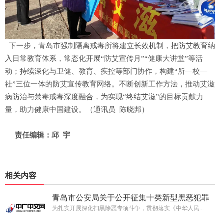
下一步，青岛市强制隔离戒毒所将建立长效机制，把防艾教育纳
入日常教育体系，常态化开展“防艾宣传月”“健康大讲堂”等活
动；持续深化与卫健、教育、疾控等部门协作，构建“所—校—
社”三位一体的防艾宣传教育网络。不断创新工作方法，推动艾滋
病防治与禁毒戒毒深度融合，为实现“终结艾滋”的目标贡献力
量，助力健康中国建设。（通讯员 陈晓邦）
责任编辑：邱 宇
相关内容
青岛市公安局关于公开征集十类新型黑恶犯罪
线索的公告
为扎实开展深化扫黑除恶专项斗争，贯彻落实《中华人民...