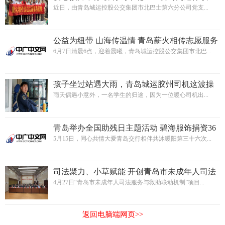
献爱心
近日，由青岛城运控股公交集团市北巴士第六分公司党支...
公益为纽带 山海传温情 青岛薪火相传志愿服务
队赴日照献爱心
6月7日清晨6点，迎着晨曦，青岛城运控股公交集团市北巴...
孩子坐过站遇大雨，青岛城运胶州司机这波操
作太暖了！
雨天偶遇小意外，一名学生的归途，因为一位暖心司机出...
青岛举办全国助残日主题活动 碧海服饰捐资36
万支持助残事业
5月15日，同心共情大爱青岛交行相伴共沐暖阳第三十六次...
司法聚力、小草赋能 开创青岛市未成年人司法
服务和救助新机制
4月27日“青岛市未成年人司法服务与救助联动机制”项目...
返回电脑端网页>>