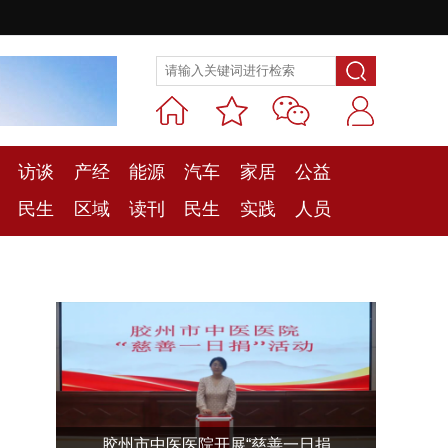
访谈
产经
能源
汽车
家居
公益
民生
区域
读刊
民生
实践
人员
胶州市中医医院开展“慈善一日捐