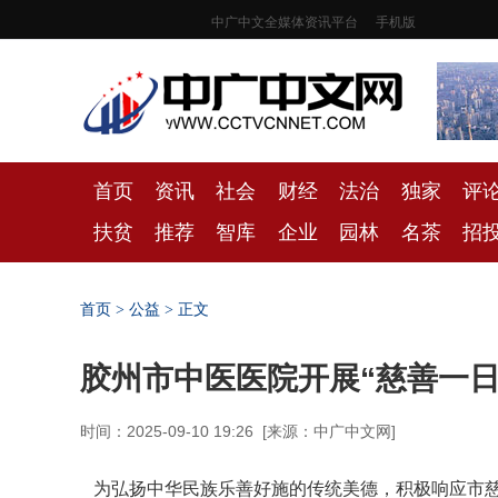
中广中文全媒体资讯平台
手机版
首页
资讯
社会
财经
法治
独家
评
扶贫
推荐
智库
企业
园林
名茶
招
首页
>
公益
> 正文
胶州市中医医院开展“慈善一日
时间：2025-09-10 19:26
[
来源：中广中文网
]
为弘扬中华民族乐善好施的传统美德，积极响应市慈善