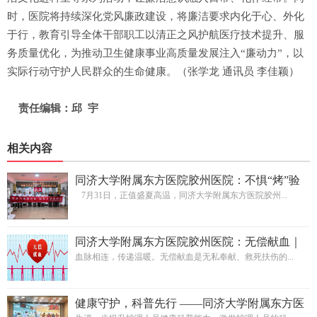
时，医院将持续深化党风廉政建设，将廉洁要求内化于心、外化
于行，教育引导全体干部职工以清正之风护航医疗技术提升、服
务质量优化，为推动卫生健康事业高质量发展注入“廉动力”，以
实际行动守护人民群众的生命健康。（张学龙 通讯员 李佳颖）
责任编辑：邱 宇
相关内容
同济大学附属东方医院胶州医院：不惧“烤”验
护心安，撑起“健康遮阳伞”
7月31日，正值盛夏高温，同济大学附属东方医院胶州...
同济大学附属东方医院胶州医院：无偿献血｜
携手挽救生命
血脉相连，传递温暖。无偿献血是无私奉献、救死扶伤的...
健康守护，科普先行 ——同济大学附属东方医