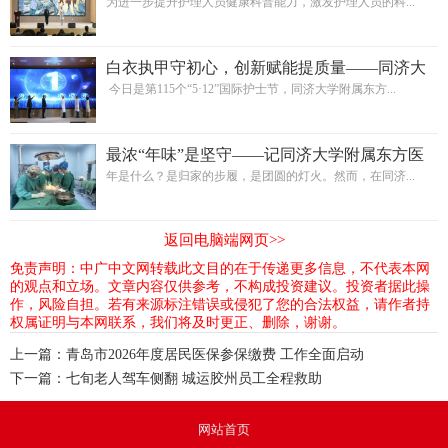
院胶州医院护理科普技能大赛圆满落幕
为进一步提升护理人员健康科普能力，激发护理人员的科...
白衣执甲守初心，创新赋能提质量——同济大
学附属东方医院胶州医院护理创新工作纪实
今日是第115个“5·12”国际护士节，同济大学附属东方...
最浓“年味”是坚守——记同济大学附属东方医
院胶州医院并肩作战、温暖守护的绿衣军团
年是什么？是归家的步履，是团圆的灯火。然而，在同济...
返回电脑端网页>>
免责声明：中广中文网转载此文目的在于传递更多信息，不代表本网
的观点和立场。文章内容仅供参考，不构成投资建议。投资者据此操
作，风险自担。若有来源标注错误或侵犯了您的合法权益，请作者持
权属证明与本网联系，我们将及时更正、删除，谢谢。
上一篇：
青岛市2026年度居民医保参保缴费 工作全面启动
下一篇：
七旬老人驾车侧翻 城运胶州员工全程救助
网站首页