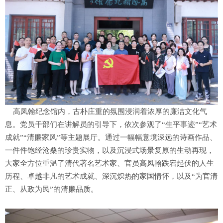
高凤翰纪念馆内，古朴庄重的氛围浸润着浓厚的廉洁文化气
息。党员干部们在讲解员的引导下，依次参观了“生平事迹”“艺术
成就”“清廉家风”等主题展厅。通过一幅幅意境深远的诗画作品、
一件件饱经沧桑的珍贵实物，以及沉浸式场景复原的生动再现，
大家全方位重温了清代著名艺术家、官员高凤翰跌宕起伏的人生
历程、卓越非凡的艺术成就、深沉炽热的家国情怀，以及“为官清
正、从政为民”的清廉品质。