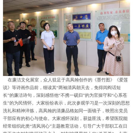
在廉洁文化展室，众人驻足于高凤翰创作的《墨竹图》《爱莲
说》等诗画作品前，细读其“两袖清风朝天去，免得闾阎话短
长”的廉洁诗句，深刻感悟他“不携一砚归”的为官操守和“心系苍
生”的为民情怀。大家纷纷表示，此次参观学习是一次深刻的思想
洗礼和精神淬炼，高凤翰的清廉品格如同一面镜子，映照出党员
干部应有的初心与使命。大家感怀深刻，获益匪浅，希望医院能
经常组织此类“清风润心”主题教育活动，引导广大干部职工在日