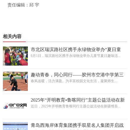
责任编辑：邱 宇
相关内容
市北区瑞滨路社区携手永绿物业举办“夏日童
趣”主题活动
6月1日，瑞滨路社区携手永绿物业举办儿童节夏日趣味活...
趣动青春，同心同行——胶州市空港中学第三
届趣味运动会圆满落幕
春风送暖，活力满盈。为丰富校园文化生活，凝聚师生...
2025年“开明教育•鲁喀同行”主题公益活动在新
疆喀什举办
近日，2025年开明教育鲁喀同行主题公益活动在新疆维吾...
青岛西海岸体育集团携手双星名人集团开启战