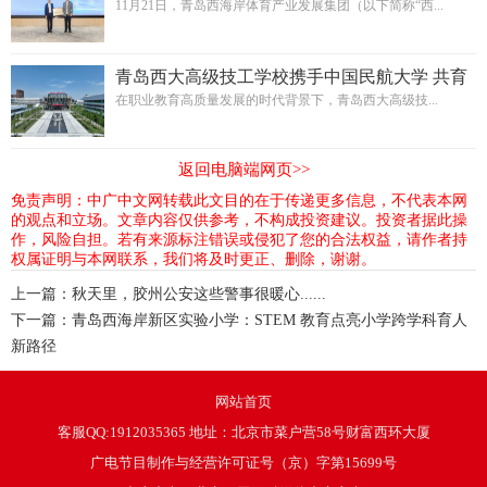
略合作新篇章
11月21日，青岛西海岸体育产业发展集团（以下简称“西...
青岛西大高级技工学校携手中国民航大学 共育
民航领域专业技能人才
在职业教育高质量发展的时代背景下，青岛西大高级技...
返回电脑端网页>>
免责声明：中广中文网转载此文目的在于传递更多信息，不代表本网
的观点和立场。文章内容仅供参考，不构成投资建议。投资者据此操
作，风险自担。若有来源标注错误或侵犯了您的合法权益，请作者持
权属证明与本网联系，我们将及时更正、删除，谢谢。
上一篇：
秋天里，胶州公安这些警事很暖心......
下一篇：
青岛西海岸新区实验小学：STEM 教育点亮小学跨学科育人
新路径
网站首页
客服QQ:1912035365 地址：北京市菜户营58号财富西环大厦
广电节目制作与经营许可证号（京）字第15699号