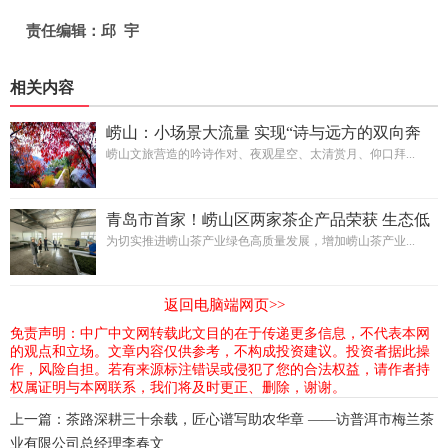
责任编辑：邱 宇
相关内容
崂山：小场景大流量 实现“诗与远方的双向奔
赴”
崂山文旅营造的吟诗作对、夜观星空、太清赏月、仰口拜...
青岛市首家！崂山区两家茶企产品荣获 生态低
碳茶认证
为切实推进崂山茶产业绿色高质量发展，增加崂山茶产业...
返回电脑端网页>>
免责声明：中广中文网转载此文目的在于传递更多信息，不代表本网
的观点和立场。文章内容仅供参考，不构成投资建议。投资者据此操
作，风险自担。若有来源标注错误或侵犯了您的合法权益，请作者持
权属证明与本网联系，我们将及时更正、删除，谢谢。
上一篇：
茶路深耕三十余载，匠心谱写助农华章 ——访普洱市梅兰茶
业有限公司总经理李春文