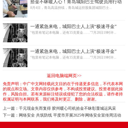
拾金不昧暖人心！青岛城阳巴士驾驶员用行动
传递城市温度
8月4日，青岛高温持续，青岛城运控股集团城阳巴士...
一通紧急来电，城阳巴士人上演“极速寻金”
“包里有笔记本电脑，还有35克黄金……”7月28日19时许...
一通紧急来电，城阳巴士人上演“极速寻金”
“包里有笔记本电脑，还有35克黄金……”7月28日19时许...
返回电脑端网页>>
免责声明：中广中文网转载此文目的在于传递更多信息，不代表本网
的观点和立场。文章内容仅供参考，不构成投资建议。投资者据此操
作，风险自担。若有来源标注错误或侵犯了您的合法权益，请作者持
权属证明与本网联系，我们将及时更正、删除，谢谢。
上一篇：
千元现金失而复得 胶州暖心司机拾金不昧彰显城运风采
下一篇：
网络安全 共筑防线 平度市开展2025年网络安全宣传周活动