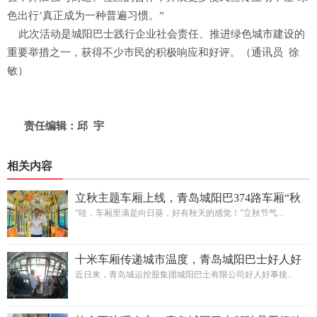
色出行’真正成为一种普遍习惯。”
此次活动是城阳巴士践行企业社会责任、推进绿色城市建设的
重要举措之一，获得不少市民的积极响应和好评。（通讯员 徐
敏）
责任编辑：邱 宇
相关内容
立秋主题车厢上线，青岛城阳巴374路车厢“秋
意浓”
“哇，车厢里满是向日葵，好有秋天的感觉！”立秋节气...
十米车厢传递城市温度，青岛城阳巴士好人好
事接连涌现
近日来，青岛城运控股集团城阳巴士有限公司好人好事接...