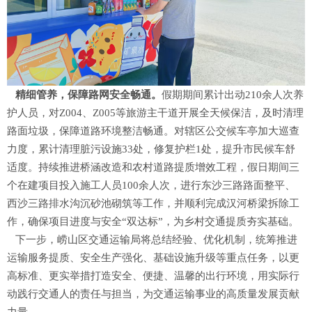
精细管养
，
保障路网安全畅通
。
假期期间累计出动210余人次养
护人员，对Z004、Z005等旅游主干道开展全天候保洁，及时清理
路面垃圾，保障道路环境整洁畅通。对辖区公交候车亭加大巡查
力度，累计清理脏污设施33处，修复护栏1处，提升市民候车舒
适度。持续推进桥涵改造和农村道路提质增效工程，假日期间三
个在建项目投入施工人员100余人次，进行东沙三路路面整平、
西沙三路排水沟沉砂池砌筑等工作，并顺利完成汉河桥梁拆除工
作，确保项目进度与安全“双达标”，为乡村交通提质夯实基础。
下一步，崂山区交通运输局将总结经验、优化机制，统筹推进
运输服务提质、安全生产强化、基础设施升级等重点任务，以更
高标准、更实举措打造安全、便捷、温馨的出行环境，用实际行
动践行交通人的责任与担当，为交通运输事业的高质量发展贡献
力量。