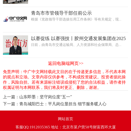
青岛市市管领导干部任前公示
根据《党政领导干部选拔任用工作条例》等有关规定，现...
以赛促练 以赛强技丨胶州交通发展集团在2025
年青岛市交通运输行业新能源公交车维修工职
日前，由青岛市交通运输局、人力资源和社会保障局、总...
业技能竞赛中斩获四项荣誉
返回电脑端网页>>
免责声明：中广中文网转载此文目的在于传递更多信息，不代表本网
的观点和立场。文章内容仅供参考，不构成投资建议。投资者据此操
作，风险自担。若有来源标注错误或侵犯了您的合法权益，请作者持
权属证明与本网联系，我们将及时更正、删除，谢谢。
上一篇：
山东即墨：坚守岗位度“五一”
下一篇：
青岛城阳巴士：平凡岗位显担当 细节服务暖人心
网站首页
客服QQ:1912035365 地址：北京市菜户营58号财富西环大厦