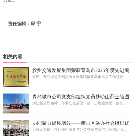
责任编辑：邱 宇
相关内容
胶州交通发展集团荣获青岛市2025年度先进编
兵单位称号
近日，青岛城运胶州交通发展集团被青岛市民兵工作领导...
青岛城市公司党支部组织党员赴崂山烈士陵园
开展“缅怀先烈铸忠诚 实干担当践政绩”清明祭
为弘扬英烈精神，传承红色基因，进一步增强党员干部的...
英烈主题党日活动
协同聚力提质增效——崂山区举办社会组织优
秀案例经验交流活动
为激发党建引领社会组织参与公益慈善与基层治理的活力...