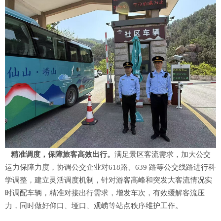
精准调度
，
保障旅客高效出行
。
满足景区客流需求，加大公交
运力保障力度，协调公交企业对618路、639 路等公交线路进行科
学调整，建立灵活调度机制，针对游客高峰和突发大客流情况实
时调配车辆，精准对接出行需求，增发车次，有效缓解客流压
力，同时做好仰口、垭口、观崂等站点秩序维护工作。