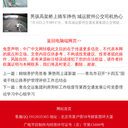
男孩高架桥上骑车摔伤 城运胶州公交司机热心
救助
7月10日上午8时47分，青岛城运胶州交通发展集团公交驾驶...
返回电脑端网页>>
免责声明：中广中文网转载此文目的在于传递更多信息，不代表本网
的观点和立场。文章内容仅供参考，不构成投资建议。投资者据此操
作，风险自担。若有来源标注错误或侵犯了您的合法权益，请作者持
权属证明与本网联系，我们将及时更正、删除，谢谢。
上一篇：
精细养护亮答卷 乘势而上谋新篇 ——青岛市召开“十四五”国
省干线公路养护管理评价工作总结会
下一篇：
青岛交运集团列席旁听工作组督导莱西交通发展公司党委理
论学习中心组学习
网站首页
客服QQ:1912035365 地址：北京市菜户营58号财富西环大厦
广电节目制作与经营许可证号（京）字第15699号