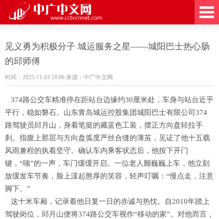
广中文网
见义勇为积极分子 城运服务之星——城阳巴士热心肠
的邱师傅
时间：2025-11-03 18:06 来源：中广中文网
374路公交车精准停在距站台边缘约30厘米处，车身与站台近乎
平行，稳如磐石。山东青岛城运控股集团城阳巴士有限公司374
路驾驶员邱月山，身着笔挺的藏蓝色工装，摆正方向盘轻拉手
刹。指腹上那层与方向盘弧度严丝合缝的薄茧，见证了他十五载
风雨兼程的执着坚守。确认车内乘客状态后，他按下开门
键，“嗤”的一声，车门缓缓开启。一位老人颤巍巍上车，他立刻
放缓发车节奏，脸上漾起憨厚的笑容，轻声叮嘱：“慢点走，注意
脚下。”
这十米车厢，记录着他日复一日的赤诚与热忱。自2010年踏上
驾驶岗位，邱月山便将374路公交车视作“移动的家”。对他而言，