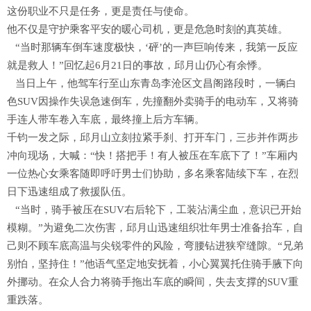
这份职业不只是任务，更是责任与使命。
他不仅是守护乘客平安的暖心司机，更是危急时刻的真英雄。
“当时那辆车倒车速度极快，‘砰’的一声巨响传来，我第一反应
就是救人！”回忆起6月21日的事故，邱月山仍心有余悸。
当日上午，他驾车行至山东青岛李沧区文昌阁路段时，一辆白
色SUV因操作失误急速倒车，先撞翻外卖骑手的电动车，又将骑
手连人带车卷入车底，最终撞上后方车辆。
千钧一发之际，邱月山立刻拉紧手刹、打开车门，三步并作两步
冲向现场，大喊：“快！搭把手！有人被压在车底下了！”车厢内
一位热心女乘客随即呼吁男士们协助，多名乘客陆续下车，在烈
日下迅速组成了救援队伍。
“当时，骑手被压在SUV右后轮下，工装沾满尘血，意识已开始
模糊。”为避免二次伤害，邱月山迅速组织壮年男士准备抬车，自
己则不顾车底高温与尖锐零件的风险，弯腰钻进狭窄缝隙。“兄弟
别怕，坚持住！”他语气坚定地安抚着，小心翼翼托住骑手腋下向
外挪动。在众人合力将骑手拖出车底的瞬间，失去支撑的SUV重
重跌落。