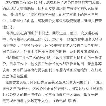
这场救援全程仅用1分钟，成功避免了局势向更糟的方向发展。
确认现场无需协助后，邱月山立刻组织参与救援的乘客返回车
厢。“谢谢各位！”待所有乘客坐稳，他擦了擦脸上的汗水与灰
尘，重新握住方向盘，驾驶着公交车缓缓驶离现场，继续执行营
运任务。
邱月山的挺身而出并非偶然。回顾过往，他以一次次暖心善
举，书写着平凡岗位上的不凡。2024年，他在驾驶中遇老人骑电
动车摔倒，当即紧急停车，用“公主抱”将老人转移至安全地带；
同年暴雨天，他冒雨清理横亘路中的断枝，及时恢复道路畅通。
“邱师傅可是出了名的热心肠！”这是同事们对邱月山的一致评
价。日常工作中，他发挥手绘特长制作线路换乘地图、景点推荐
攻略，为市民游客出行提供便利；车厢内常备应急物资，在细微
之处传递着温暖。
凭借突出表现，邱月山先后荣获区级见义勇为积极分子、“城运
服务之星”等称号。这位心怀正义的好司机，用实际行动诠释着新
时代公交人的担当与使命，如萤火虫般在平凡岗位上散发光芒，
照亮城市街巷，温暖万千人心。（通讯员 李 冉）