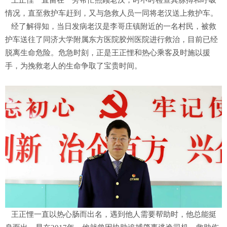
王正悝一直留在一旁帮忙照顾老汉，时不时检查其脉搏和呼吸
情况，直至救护车赶到，又与急救人员一同将老汉送上救护车。
经了解得知，当日发病老汉是李哥庄镇附近的一名村民，被救
护车送往了同济大学附属东方医院胶州医院进行救治，目前已经
脱离生命危险。危急时刻，正是王正悝和热心乘客及时施以援
手，为挽救老人的生命争取了宝贵时间。
王正悝一直以热心肠而出名，遇到他人需要帮助时，他总能挺