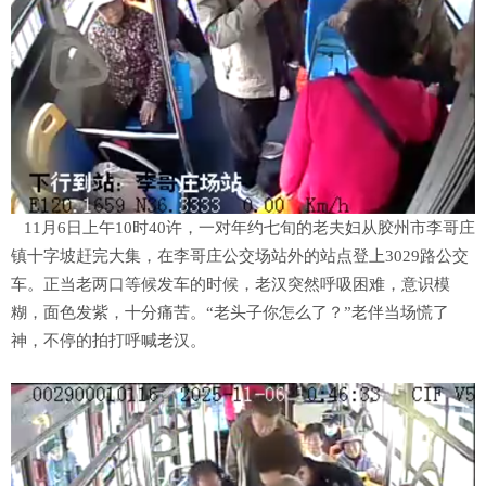
11月6日上午10时40许，一对年约七旬的老夫妇从胶州市李哥庄
镇十字坡赶完大集，在李哥庄公交场站外的站点登上3029路公交
车。正当老两口等候发车的时候，老汉突然呼吸困难，意识模
糊，面色发紫，十分痛苦。“老头子你怎么了？”老伴当场慌了
神，不停的拍打呼喊老汉。