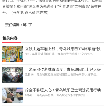
身而出。早在2017年，他就曾因协助追捕肇事逃逸司机、救助伤
者被授予胶州市“见义勇为先进分子”和青岛市“文明市民”荣誉称
号。（张学龙 通讯员 赵连东）
责任编辑：邱 宇
相关内容
立秋主题车厢上线，青岛城阳巴374路车厢“秋
意浓”
“哇，车厢里满是向日葵，好有秋天的感觉！”立秋节气...
十米车厢传递城市温度，青岛城阳巴士好人好
事接连涌现
近日来，青岛城运控股集团城阳巴士有限公司好人好事接...
拾金不昧暖人心！青岛城阳巴士驾驶员用行动
传递城市温度
8月4日，青岛高温持续，青岛城运控股集团城阳巴士...