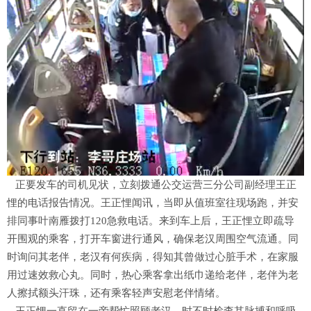
正要发车的司机见状，立刻拨通公交运营三分公司副经理王正
悝的电话报告情况。王正悝闻讯，当即从值班室往现场跑，并安
排同事叶南雁拨打120急救电话。来到车上后，王正悝立即疏导
开围观的乘客，打开车窗进行通风，确保老汉周围空气流通。同
时询问其老伴，老汉有何疾病，得知其曾做过心脏手术，在家服
用过速效救心丸。同时，热心乘客拿出纸巾递给老伴，老伴为老
人擦拭额头汗珠，还有乘客轻声安慰老伴情绪。