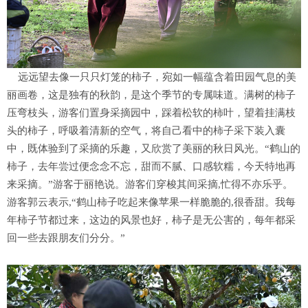
远远望去像一只只灯笼的柿子，宛如一幅蕴含着田园气息的美
丽画卷，这是独有的秋韵，是这个季节的专属味道。满树的柿子
压弯枝头，游客们置身采摘园中，踩着松软的柿叶，望着挂满枝
头的柿子，呼吸着清新的空气，将自己看中的柿子采下装入囊
中，既体验到了采摘的乐趣，又欣赏了美丽的秋日风光。“鹤山的
柿子，去年尝过便念念不忘，甜而不腻、口感软糯，今天特地再
来采摘。”游客于丽艳说。游客们穿梭其间采摘,忙得不亦乐乎。
游客郭云表示,“鹤山柿子吃起来像苹果一样脆脆的,很香甜。我每
年柿子节都过来，这边的风景也好，柿子是无公害的，每年都采
回一些去跟朋友们分分。”