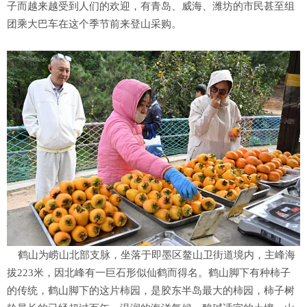
子而越来越受到人们的欢迎，有青岛、威海、潍坊的市民甚至组
团乘大巴车在这个季节前来登山采购。
鹤山为崂山北部支脉，坐落于即墨区鳌山卫街道境内，主峰海
拔223米，因北峰有一巨石形似仙鹤而得名。鹤山脚下有种柿子
的传统，鹤山脚下的这片柿园，是胶东半岛最大的柿园，柿子树