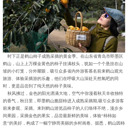
时下正是鹤山柿子成熟采摘的黄金季。在山东省青岛市即墨区
鹤山，山上上万棵金黄色的柿子挂满枝头，犹如一个个悬挂在山
坡的小灯笼，分外耀眼，吸引众多省内外游客慕名前来鹤山观光
旅游、体验采摘游的乐趣，他们在呼吸大山深处天然氧吧的同
时，更是品尝到了纯天然的柿子美味。
秋风拂过，金色的阳光洒满大地，空气中弥漫着秋天丰收独特
的香气，秋日里，即墨鹤山脆甜柿进入成熟采摘期,吸引众多游客
前来参观、采摘。来到鹤山游览品柿子的人们络绎不绝，漫步乡
间果园，采摘金色的果实，品尝最新鲜的美味，体验“柿柿如
意”的美好，构成了一幅宁静而美丽的乡村画卷。据悉，鹤山因柿