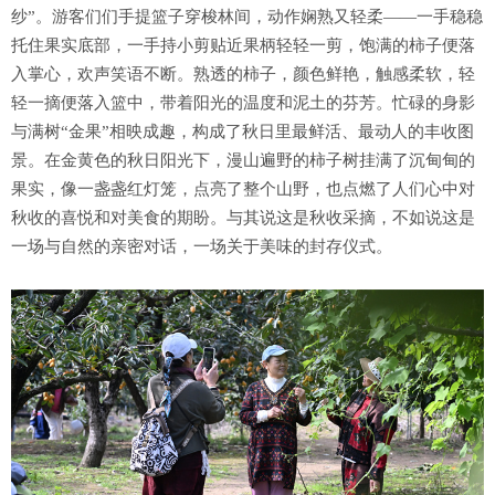
纱”。游客们们手提篮子穿梭林间，动作娴熟又轻柔——一手稳稳
托住果实底部，一手持小剪贴近果柄轻轻一剪，饱满的柿子便落
入掌心，欢声笑语不断。熟透的柿子，颜色鲜艳，触感柔软，轻
轻一摘便落入篮中，带着阳光的温度和泥土的芬芳。忙碌的身影
与满树“金果”相映成趣，构成了秋日里最鲜活、最动人的丰收图
景。在金黄色的秋日阳光下，漫山遍野的柿子树挂满了沉甸甸的
果实，像一盏盏红灯笼，点亮了整个山野，也点燃了人们心中对
秋收的喜悦和对美食的期盼。与其说这是秋收采摘，不如说这是
一场与自然的亲密对话，一场关于美味的封存仪式。