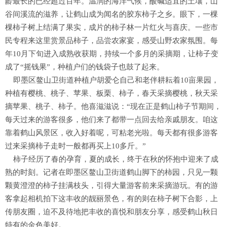
龄最长的已经超过百年。温润的海洋气候，酸碱适宜的土壤，山
谷间溪流的滋养，让鹤山成为闻名的胶东柿子之乡。眼下，一棵
棵柿子树上结满了果实，成片的柿子林一片红火与喜庆。一些市
民专程来这里赏景品柿子，品尝农家宴，感受山野农家氛围。每
年10月下旬进入成熟收获期，持续一个多月的采摘期，让柿子变
成了“摇钱果”，种植户们的钱袋子也鼓了起来。
即墨区鳌山卫街道种植户胡爱仑自己和老伴耕耘着10亩果园，
种植有樱桃、桃子、苹果、板栗、柿子，春天采摘樱桃，秋天采
摘苹果、桃子、柿子。他喜滋滋说：“现在正是鹤山柿子节期间，
每天过来的游客很多，他们来了都带一点回去给亲戚朋友。咱这
靠着鹤山风景区，收入好着呢，可粘老光啦。每天都有很多游客
过来采摘柿子走时一般都再买上10多斤。”
柿子经历了春的孕育，夏的成长，终于在秋的怀抱中迎来了成
熟的时刻。记者在即墨区鳌山卫街道鹤山脚下的柿园，只见一颗
颗黄澄澄的柿子挂满枝头，引得大量游客前来采摘游玩。有的游
客拿起相机拍下这丰收的靓丽景色，有的则在柿子树下合影，上
传朋友圈，迫不及待地把丰收的喜悦和朋友分享，感受鹤山秋日
特有的金色美好。