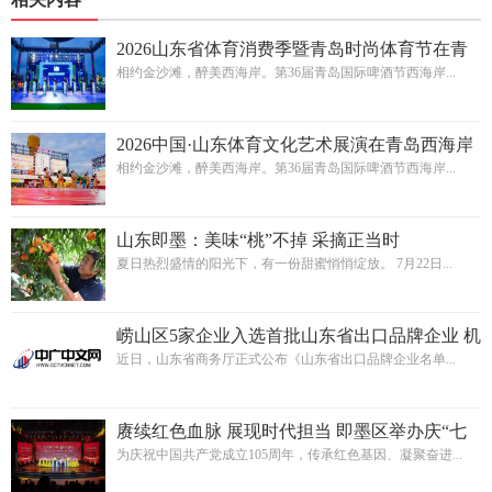
2026山东省体育消费季暨青岛时尚体育节在青
岛西海岸新区金沙滩啤酒城启动
相约金沙滩，醉美西海岸。第36届青岛国际啤酒节西海岸...
2026中国·山东体育文化艺术展演在青岛西海岸
新区金沙滩啤酒城即将燃情启幕
相约金沙滩，醉美西海岸。第36届青岛国际啤酒节西海岸...
山东即墨：美味“桃”不掉 采摘正当时
夏日热烈盛情的阳光下，有一份甜蜜悄悄绽放。 7月22日...
崂山区5家企业入选首批山东省出口品牌企业 机
电类入选数量居全市首位
近日，山东省商务厅正式公布《山东省出口品牌企业名单...
赓续红色血脉 展现时代担当 即墨区举办庆“七
一”红色教育主题大思政课
为庆祝中国共产党成立105周年，传承红色基因、凝聚奋进...