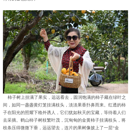
柿子树上挂满了果实，远远看去，圆润饱满的柿子藏在绿叶之
间，如同一盏盏黄灯笼挂满枝头，淡淡果香扑鼻而来。红透的柿
子在阳光的照耀下格外诱人，它们犹如秋天的宝藏，等待着人们
去采摘。鹤山柿子树枝繁叶茂，沉甸甸的金黄柿子挂满枝头，将
枝条压得微微下垂，远远望去，连片的果树像披上了一层“金