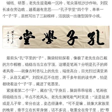
铺纸、研墨，老先生提毫略一沉吟，笔尖落纸沙沙作响。刘院
长凑在旁边瞧，越看越有意思——“孔子学堂”四个字，单单一
个“子”字，居然写出了三副模样，活脱脱一出微型国学小戏。
最前头“孔”字里的“子”，脑袋轻轻探着，像极了老先生自己戴
的方巾帽檐，稳稳当当立在字顶。这哪是笔画？分明是孔子的师
者风骨——就像古时杏坛上的先生，端坐高台，目光扫过满堂弟
子，从容又威严。刘院长忍不住想，两千多年前的读书声，怕是
都绕着这个“子”字，藏进了笔墨里。
紧接着第二个“子”，藏在“孔”字身后，脑袋乖乖缩着，笔画收
得稳稳当当，半点不抢风头。老先生搁笔歇气时笑道：“这是徒弟
或是儿子辈，辈分在这，姿态得谦卑。”可不是嘛，就像大家族里
的晚辈，垂手立在长辈身侧，话不多说，敬重全在骨子里，把“尊