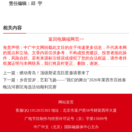
责任编辑：邱 宇
相关内容
返回电脑端网页>>
免责声明：中广中文网转载此文目的在于传递更多信息，不代表本网
的观点和立场。文章内容仅供参考，不构成投资建议。投资者据此操
作，风险自担。若有来源标注错误或侵犯了您的合法权益，请作者持
权属证明与本网联系，我们将及时更正、删除，谢谢。
上一篇：
燃动青岛！顶级斯诺克巨星邀请赛来了
下一篇：
乡音贺岁，艺彩飞扬——“我们的舞台”2026年莱西市百姓春
晚沽河赛区海选活动顺利完赛
网站首页
客服QQ:1912035365 地址：北京市菜户营58号财富西环大厦
广电节目制作与经营许可证号（京）字第15699号
中广中文（北京）国际融媒体中心主办