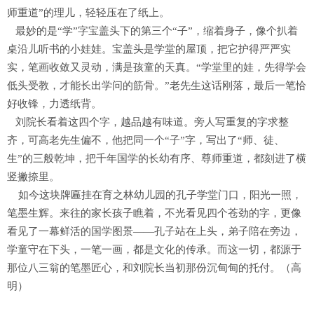
师重道”的理儿，轻轻压在了纸上。
最妙的是“学”字宝盖头下的第三个“子”，缩着身子，像个扒着
桌沿儿听书的小娃娃。宝盖头是学堂的屋顶，把它护得严严实
实，笔画收敛又灵动，满是孩童的天真。“学堂里的娃，先得学会
低头受教，才能长出学问的筋骨。”老先生这话刚落，最后一笔恰
好收锋，力透纸背。
刘院长看着这四个字，越品越有味道。旁人写重复的字求整
齐，可高老先生偏不，他把同一个“子”字，写出了“师、徒、
生”的三般乾坤，把千年国学的长幼有序、尊师重道，都刻进了横
竖撇捺里。
如今这块牌匾挂在育之林幼儿园的孔子学堂门口，阳光一照，
笔墨生辉。来往的家长孩子瞧着，不光看见四个苍劲的字，更像
看见了一幕鲜活的国学图景——孔子站在上头，弟子陪在旁边，
学童守在下头，一笔一画，都是文化的传承。而这一切，都源于
那位八三翁的笔墨匠心，和刘院长当初那份沉甸甸的托付。（高
明）