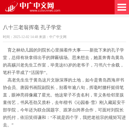
广中文网
八十三老翁挥毫 孔子学堂
时间：2025-12-02 14:48 来源：中广中文网
育之林幼儿园的刘院长心里揣着件大事——新批下来的孔子学
堂，总得有块拿得出手的牌匾镇场。思来想去，她直奔青岛黄岛
的高赐川老先生工作室，毕竟这83岁的老爷子，习书六十余载，
笔杆子早成了“活国学”。
高老先生生于黄岛这片文脉深厚的土地，如今是青岛西海岸书
协会员、唐园书画院副院长，别看年逾八旬，挥毫时腰杆挺得笔
直，眼神亮得像藏了星光。他这辈子不贪名利，常义务给邻里孩
童传艺，书风苍劲又质朴，去年楷书《沁园春·雪》刚入藏延安干
部学院，今年还为联合国题字、跟茅台跨界合作，可面对刘院长
的托付，依旧笑得谦和：“不就是四个字，我把老祖宗的规矩写进
去。”