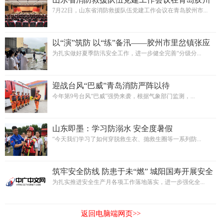
市召开
7月22日，山东省消防救援队伍党建工作会议在青岛胶州市...
以“演”筑防 以“练”备汛——胶州市里岔镇张应
卫生院开展防汛应急演练活动
为扎实做好夏季防汛安全工作，进一步健全完善“分级分...
迎战台风“巴威”青岛消防严阵以待
今年第9号台风“巴威”强势来袭，根据气象部门监测，...
山东即墨：学习防溺水 安全度暑假
“今天我们学习了如何穿脱救生衣、抛救生圈等一系列防...
筑牢安全防线 防患于未“燃” 城阳国寿开展安全
生产月消防演练活动
为扎实推进安全生产月各项工作落地落实，进一步强化全...
返回电脑端网页>>