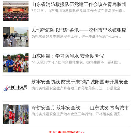
山东省消防救援队伍党建工作会议在青岛胶州
市召开
7月22日，山东省消防救援队伍党建工作会议在青岛胶州市...
以“演”筑防 以“练”备汛——胶州市里岔镇张应
卫生院开展防汛应急演练活动
为扎实做好夏季防汛安全工作，进一步健全完善“分级分...
山东即墨：学习防溺水 安全度暑假
“今天我们学习了如何穿脱救生衣、抛救生圈等一系列防...
筑牢安全防线 防患于未“燃” 城阳国寿开展安全
生产月消防演练活动
为扎实推进安全生产月各项工作落地落实，进一步强化全...
深耕安全月 筑牢安全线——山东城发 青岛城市
公司扎实推进安全生产月系列工作
为扎实推进安全生产治本攻坚三年行动，严格落实集团安...
返回电脑端网页>>