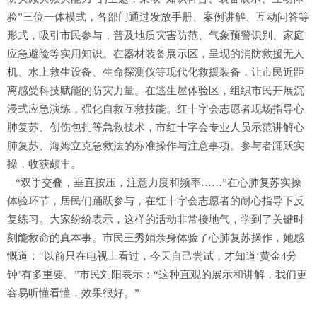
验”三位一体模式，各部门通过发放手册、案例讲解、互动问答等
形式，吸引市民参与，普及地质灾害防范、气象预警识别、家庭
应急避险等实用知识。在器材装备展示区，呈现的消防救援无人
机、水上救生设备、生命探测仪等现代化救援装备，让市民近距
离感受科技赋能的防灾力量。在逃生屋体验区，组织市民开展沉
浸式应急演练，强化自救互救技能。红十字会志愿者现场指导心
肺复苏、创伤包扎等急救技术，市红十字会专业人员示范讲解心
肺复苏、海姆立克急救法的标准操作与注意事项。参与者踊跃实
操，收获颇丰。
“双手交叠，垂直按压，注意力度和频率……”在心肺复苏实操
体验环节，居民们踊跃参与，在红十字会志愿者的耐心指导下反
复练习。大家纷纷表示，这样的活动非常接地气，学到了关键时
刻能救命的真本事。市民王秀娟亲身体验了心肺复苏操作，她感
慨道：“以前只在电视上看过，今天自己尝试，才知道‘黄金4分
钟’有多重要。”市民刘阳表示：“这种直观的展示和讲解，我们更
容易听懂看懂，效果很好。”