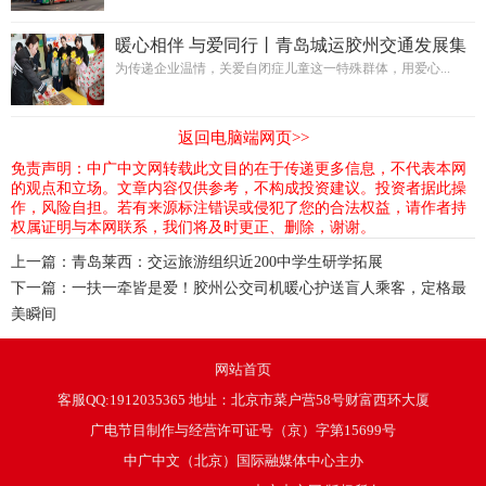
暖心相伴 与爱同行丨青岛城运胶州交通发展集
团开展关爱自闭症儿童爱心慰问活动
为传递企业温情，关爱自闭症儿童这一特殊群体，用爱心...
返回电脑端网页>>
免责声明：中广中文网转载此文目的在于传递更多信息，不代表本网
的观点和立场。文章内容仅供参考，不构成投资建议。投资者据此操
作，风险自担。若有来源标注错误或侵犯了您的合法权益，请作者持
权属证明与本网联系，我们将及时更正、删除，谢谢。
上一篇：
青岛莱西：交运旅游组织近200中学生研学拓展
下一篇：
一扶一牵皆是爱！胶州公交司机暖心护送盲人乘客，定格最
美瞬间
网站首页
客服QQ:1912035365 地址：北京市菜户营58号财富西环大厦
广电节目制作与经营许可证号（京）字第15699号
中广中文（北京）国际融媒体中心主办