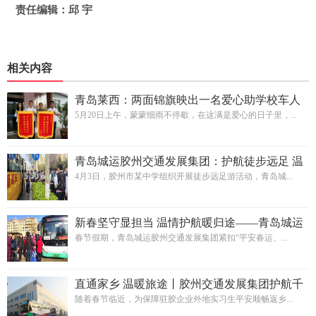
责任编辑：邱 宇
相关内容
青岛莱西：两面锦旗映出一名爱心助学校车人
5月20日上午，蒙蒙细雨不停歇，在这满是爱心的日子里，...
青岛城运胶州交通发展集团：护航徒步远足 温
情陪伴同行
4月3日，胶州市某中学组织开展徒步远足游活动，青岛城...
新春坚守显担当 温情护航暖归途——青岛城运
胶州交通发展集团圆满完成2026年春节运输保
春节假期，青岛城运胶州交通发展集团紧扣“平安春运、...
障任务
直通家乡 温暖旅途丨胶州交通发展集团护航千
余名外地实习生平安返乡
随着春节临近，为保障驻胶企业外地实习生平安顺畅返乡...