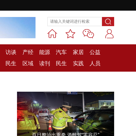
访谈
产经
能源
汽车
家居
公益
民生
区域
读刊
民生
实践
人员
百日整治出重拳 酒醉驾“零容忍”