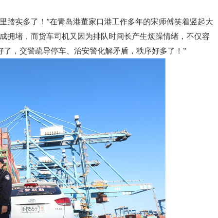
里踏实多了！”在青岛港董家口港工作多年的宋师傅笑着竖起大
造成拥堵，而货车司机又因为排队时间长产生烦躁情绪，不仅容
好了，交警疏导停车、治安警化解矛盾，秩序好多了！”