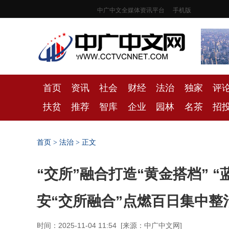
中广中文全媒体资讯平台
手机版
首页
资讯
社会
财经
法治
独家
评
扶贫
推荐
智库
企业
园林
名茶
招
首页
>
法治
> 正文
“交所”融合打造“黄金搭档” 
安“交所融合”点燃百日集中整
时间：2025-11-04 11:54
[
来源：中广中文网
]