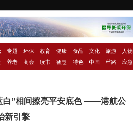
论
专题
环保
教育
健康
食品
文化
旅游
人物
投
养老
商会
读书
智慧
特色
中国
丝路
应急
“蓝白”相间擦亮平安底色 ——港航公
治新引擎