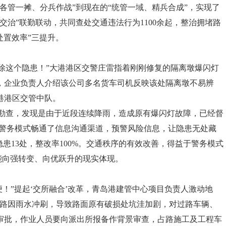
各管一摊、分兵作战”到现在的“统管一域、精兵合成”，实现了
交治”联勤联动，共同查处交通违法行为1100余起，整治拥堵路
处置效率”三提升。
除这个隐患！”大港港区交警庄雷指着刚刚修复的隔离墩爆闪灯
，企业负责人介绍该公司多名货车司机反映该处隔离墩不易辨
港港区交管中队。
勘查，发现是由于近段连续降雨，造成原有爆闪灯故障，已经督
型警务模式畅通了信息沟通渠道，预警风险信息，让隐患无处藏
患13处，整改率100%。交通秩序的有效改善，得益于警务模式
效能向强转变、向优跃升的现实体现。
便！”提起‘交所融合’改革，青岛港建管中心项目负责人激动地
道路因雨水冲刷，导致路面原有破损处坑洼加剧，对过路车辆、
审批，作业人员要向派出所报备作背景审查，占路施工及工程车