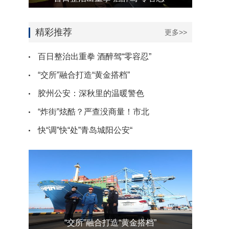
精彩推荐
更多>>
百日整治出重拳 酒醉驾“零容忍”
“交所”融合打造“黄金搭档”
胶州公安：深秋里的温暖警色
“炸街”炫酷？严查没商量！市北
快“调”快“处”青岛城阳公安“
“交所”融合打造“黄金搭档”