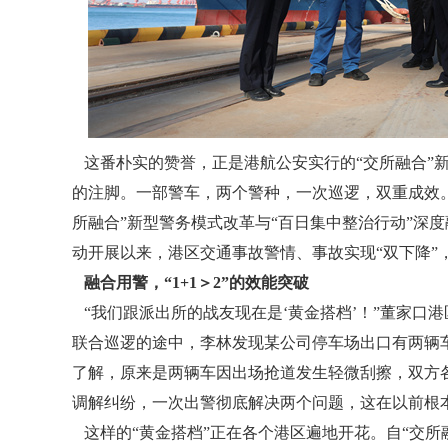
这番朴实的赞誉，正是港航公安实行的“交所融合”新
的注脚。一部警车，两个警种，一次巡逻，双重成效
所融合”新型警务模式改革与“百日集中整治行动”深
动开展以来，港区交通事故警情、事故实现“双下降”
融合用警，“1+1＞2”的效能突破
“我们跟派出所的战友现在是‘黄金搭档’！”董家口
联合巡逻的途中，李林发现某公司停车场出口有两辆车
了解，原来是两辆车因出场抢道发生轻微刮擦，双方
调解纠纷，一次出警彻底解决两个问题，这在以前根
这样的“黄金搭档”正在各个港区遍地开花。自“交所