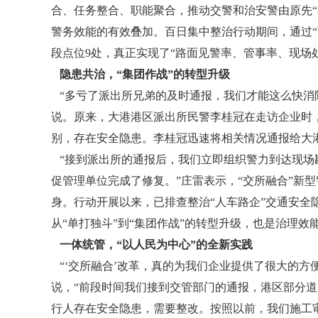
合、任务整合、职能聚合，推动交警和治安警由原先“
警务效能的有效叠加。百日集中整治行动期间，通过“
段点位9处，真正实现了“路面见警率、管事率、现场
隐患共治，“集团作战”的转型升级
“多亏了派出所兄弟的及时通报，我们才能这么快消
说。原来，大港港区派出所民警李桂冠在走访企业时
别，存在安全隐患。李桂冠迅速将相关情况通报给大
“接到派出所的通报后，我们立即组织警力到达现场
促管理单位完成了修复。”庄雷表示，“交所融合”新
身。行动开展以来，已排查整治“人车路企”交通安全隐
从“单打独斗”到“集团作战”的转型升级，也是治理
一体统管，“以人民为中心”的全新实践
“‘交所融合’改革，真的为我们企业提供了很大的方
说，“前段时间我们接到交管部门的通报，港区部分
行人存在安全隐患，需要整改。按照以前，我们施工