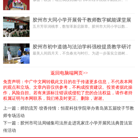
胶州市大同小学开展骨干教师数字赋能课堂展
示活动
五月芳菲润桃李，数智革新启新章。胶州市大同小学以数...
胶州市初中道德与法治学科强校提质教学研讨
暨青年教师素养提升培训活动在胶州市云溪实
最美人间四月天，不负春光与时行。为进一步落实立德树...
验学校举行
返回电脑端网页>>
免责声明：中广中文网转载此文目的在于传递更多信息，不代表本网
的观点和立场。文章内容仅供参考，不构成投资建议。投资者据此操
作，风险自担。若有来源标注错误或侵犯了您的合法权益，请作者持
权属证明与本网联系，我们将及时更正、删除，谢谢。
上一篇：
师韵流芳·饺香传情：恒星科技学院举办青岛第五届饺子节教
师专场活动
下一篇：
胶州市司法局铺集司法所走进巩家庄小学开展民法典普法宣
传活动