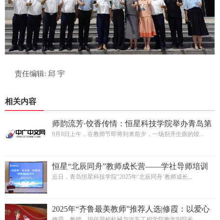
责任编辑: 邱 宇
相关内容
师韵流芳·饺香传情：恒星科技学院举办青岛第
五届饺子节教师专场活动
9月8日上午，在教师节即将到来前夕，一场别开生面的饺...
恒星“北辰同舟”教师成长营——学社导师培训
班开班!
近日，青岛恒星科技学院“2025年‘北辰同舟’教师成长...
2025年“齐鲁最美教师”推荐人选|修霞：以爱心
为炬 照亮学生的成才之路
修霞，教授，现任我校机械与汽车工程学院教学副院长、...