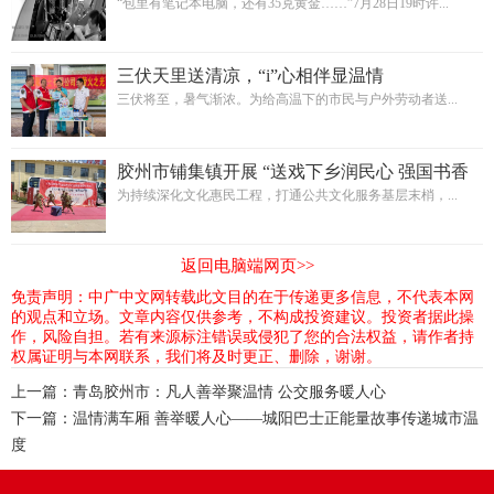
“包里有笔记本电脑，还有35克黄金……”7月28日19时许...
三伏天里送清凉，“i”心相伴显温情
三伏将至，暑气渐浓。为给高温下的市民与户外劳动者送...
胶州市铺集镇开展 “送戏下乡润民心 强国书香
满乡村” 文化惠民活动
为持续深化文化惠民工程，打通公共文化服务基层末梢，...
返回电脑端网页>>
免责声明：中广中文网转载此文目的在于传递更多信息，不代表本网
的观点和立场。文章内容仅供参考，不构成投资建议。投资者据此操
作，风险自担。若有来源标注错误或侵犯了您的合法权益，请作者持
权属证明与本网联系，我们将及时更正、删除，谢谢。
上一篇：
青岛胶州市：凡人善举聚温情 公交服务暖人心
下一篇：
温情满车厢 善举暖人心——城阳巴士正能量故事传递城市温
度