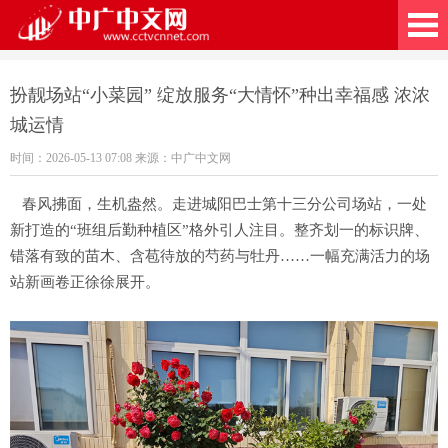
广中文网
扮靓场站“小菜园” 绽放服务“大情怀”种出幸福感 浓浓
城运情
时间：2026-05-13 07:08 来源：中广中文网
春风拂面，生机盎然。走进城阳巴士第十三分公司场站，一处
新打造的“班组后勤种植区”格外引人注目。整齐划一的标识牌、
错落有致的苗木、含苞待放的芍药与牡丹……一幅充满活力的场
站新画卷正徐徐展开。