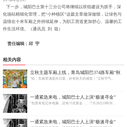
下一步，城阳巴士第十三分公司将继续以班组建设为抓手，深
化场站精细化管理，把“小种植区”这篇文章做深做细，让绿色与
温情在十米车厢之外持续延伸，为职工营造更加舒心、温馨的工
作生活环境。（通讯员 刘 筱）
责任编辑：邱 宇
相关内容
立秋主题车厢上线，青岛城阳巴374路车厢“秋
意浓”
“哇，车厢里满是向日葵，好有秋天的感觉！”立秋节气...
一通紧急来电，城阳巴士人上演“极速寻金”
“包里有笔记本电脑，还有35克黄金……”7月28日19时许...
一通紧急来电，城阳巴士人上演“极速寻金”