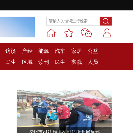
访谈
产经
能源
汽车
家居
公益
民生
区域
读刊
民生
实践
人员
胶州市司法局里岔司法所开展反邪