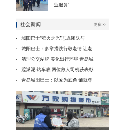
业服务“
社会新闻
更多>>
城阳巴士“萤火之光”志愿团队与
城阳巴士：多举措践行敬老情 让老
清理公交站牌 美化出行环境 青岛城
蹚淤泥 钻车底 两位救人司机获表彰
青岛城阳巴士：以爱为底色 铺就尊