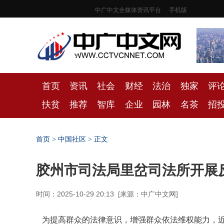
中广中文全媒体资讯平台
手机版
首页
资讯
社会
财经
法治
独家
评
扶贫
推荐
智库
企业
园林
名茶
招
首页
>
中国社区
> 正文
胶州市司法局里岔司法所开展
时间：2025-10-29 20:13
[
来源：中广中文网
]
为提高群众的法律意识，增强群众依法维权能力，近