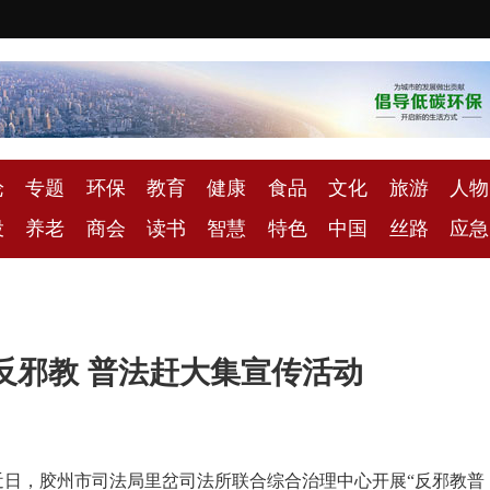
论
专题
环保
教育
健康
食品
文化
旅游
人物
投
养老
商会
读书
智慧
特色
中国
丝路
应急
反邪教 普法赶大集宣传活动
日，胶州市司法局里岔司法所联合综合治理中心开展“反邪教普