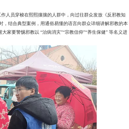
作人员穿梭在熙熙攘攘的人群中，向过往群众发放《反邪教知
同时，结合典型案例，用通俗易懂的语言向群众详细讲解邪教的本
家要警惕邪教以 “治病消灾”“宗教信仰”“养生保健” 等名义进