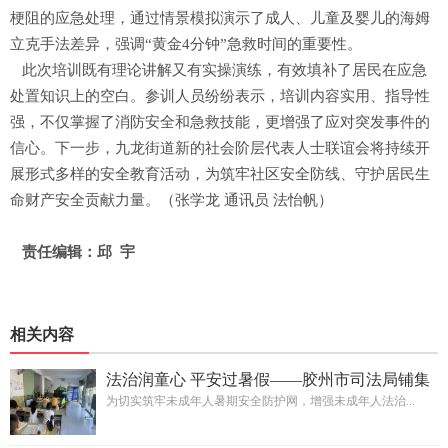
梗阻的应急处理，通过情景模拟演示了成人、儿童及婴儿的海姆
立克手法差异，强调“黄金4分钟”急救时间的重要性。
此次培训既有理论讲解又有实操演练，有效填补了居民在应急
处置知识上的空白。参训人员纷纷表示，培训内容实用、指导性
强，不仅掌握了消防安全和急救技能，更增强了应对突发事件的
信心。下一步，九龙街道新的社会阶层代表人士联谊会将持续开
展形式多样的安全教育活动，为筑牢社区安全防线、守护居民生
命财产安全贡献力量。（张学龙 通讯员 法怡帆）
责任编辑：邱 宇
相关内容
法治润童心 平安过暑假——胶州市司法局铺集
司法所走进暑期托管班开展普法宣传活动
为切实筑牢未成年人暑期安全防护网，增强未成年人法治...