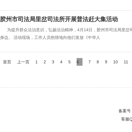
胶州市司法局里岔司法所开展普法赶大集活动
‍‍为提升群众法治意识，弘扬法治精神，4月14日，胶州市司法局里
身边。 活动现场，工作人员热情地向他们发放《中华人
首页
上一页
1
2
3
4
5
6
7
8
9
10
11
备案号
客服Q