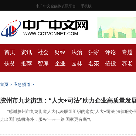
中广中文全媒体资讯平台
手机版
首页
资讯
社会
财经
法治
独家
评论
专题
扶贫
推荐
智库
企业
园林
名茶
招投
养老
首页
>
应急频道
>
胶州市九龙街道：“人大+司法”助力企业高质量发
‍‍“感谢胶州市九龙街道人大代表联组组织的这次“人大+司法”法律
走出国门扬帆海外，服务‘一带一路’国家更有底气