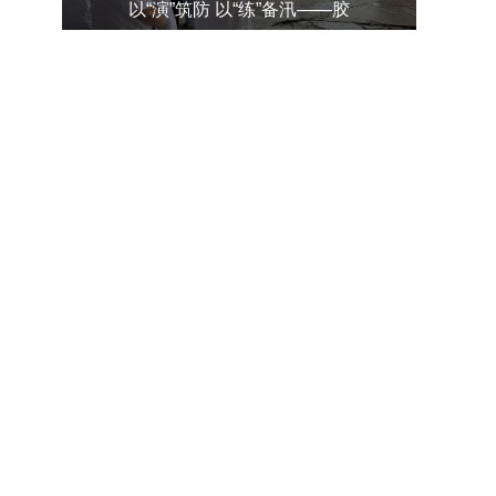
以“演”筑防 以“练”备汛——胶