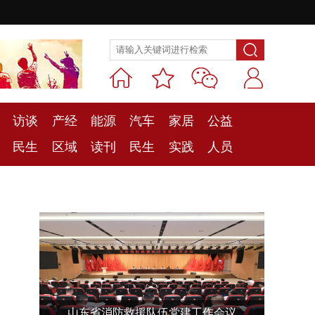
访谈
产经
能源
汽车
家居
公益
民生
区域
读刊
民生
实践
人员
山东省消防救援队伍党建工作会议