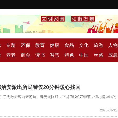
论
专题
环保
教育
健康
食品
文化
旅游
人物
投
养老
商会
读书
智慧
特色
中国
丝路
应急
治安派出所民警仅20分钟暖心找回
吸引了无数游客前来游玩。春光无限好，正是“遛娃”好季节，但尽情游玩的
2025-03-31