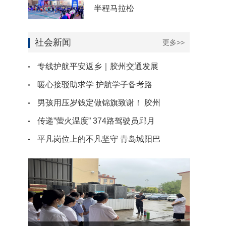
半程马拉松
社会新闻
更多>>
专线护航平安返乡｜胶州交通发展
暖心接驳助求学 护航学子备考路
男孩用压岁钱定做锦旗致谢！ 胶州
传递”萤火温度” 374路驾驶员邱月
平凡岗位上的不凡坚守 青岛城阳巴