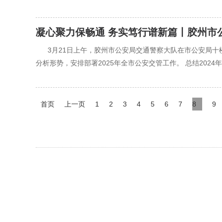
凝心聚力保畅通 务实笃行谱新篇丨胶州市
‍‍3月21日上午，胶州市公安局交通警察大队在市公安局
分析形势，安排部署2025年全市公安交管工作。 总结2024
首页
上一页
1
2
3
4
5
6
7
8
9