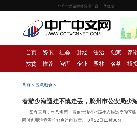
中广中文全媒体资讯平台
手机版
首页
资讯
社会
财经
法治
独家
评
扶贫
推荐
智库
企业
园林
名茶
招
首页
>
应急频道
>
春游少海遛娃不慎走丢，胶州市公安局少海
‍‍阳春三月，春风拂面，青岛大沽河省级生态旅游度假区
同时也要注意看护好身边的孩童。 3月22日11时38分，