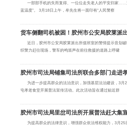
‍‍一部部手机的失而复得、一位位走失老人的平安归家…
蓝温度”。 3月18日上午，牟先生将一面印有“人民警察
货车侧翻司机被困！胶州市公安局胶莱派
‍‍近日，胶州市公安局胶莱派出所值班室的警情提示音划
织警力赶往现场，警车的鸣笛声在前往救援的道路上呼啸
胶州市司法局铺集司法所联合多部门走进孝
‍‍为进一步提高群众的法治意识，加强基层法治建设，3
屯孝老食堂开展普法宣传活动。此次活动旨在通过贴近群
胶州市司法局里岔司法所开展普法赶大集
‍‍为提高群众的法律意识，增强群众依法维权能力，3月