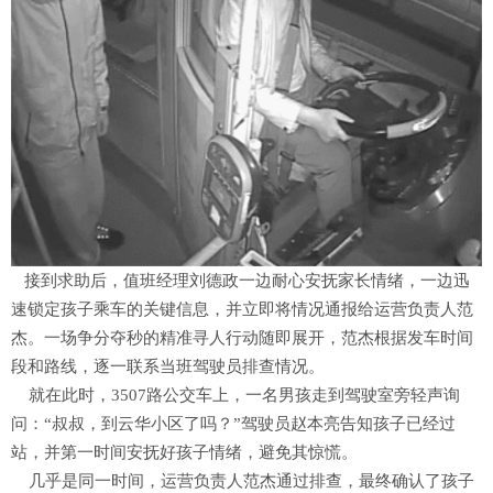
接到求助后，值班经理刘德政一边耐心安抚家长情绪，一边迅
速锁定孩子乘车的关键信息，并立即将情况通报给运营负责人范
杰。一场争分夺秒的精准寻人行动随即展开，范杰根据发车时间
段和路线，逐一联系当班驾驶员排查情况。
就在此时，3507路公交车上，一名男孩走到驾驶室旁轻声询
问：“叔叔，到云华小区了吗？”驾驶员赵本亮告知孩子已经过
站，并第一时间安抚好孩子情绪，避免其惊慌。
几乎是同一时间，运营负责人范杰通过排查，最终确认了孩子