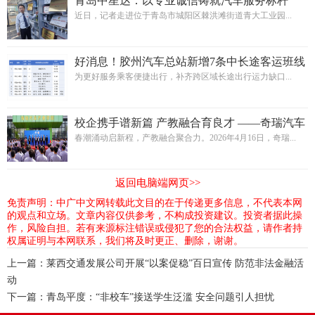
青岛中星达：以专业诚信铸就汽车服务标杆
近日，记者走进位于青岛市城阳区棘洪滩街道青大工业园...
好消息！胶州汽车总站新增7条中长途客运班线
为更好服务乘客便捷出行，补齐跨区域长途出行运力缺口...
校企携手谱新篇 产教融合育良才 ——奇瑞汽车
产业学院正式落户青岛西大高级技工学校
春潮涌动启新程，产教融合聚合力。2026年4月16日，奇瑞...
返回电脑端网页>>
免责声明：中广中文网转载此文目的在于传递更多信息，不代表本网
的观点和立场。文章内容仅供参考，不构成投资建议。投资者据此操
作，风险自担。若有来源标注错误或侵犯了您的合法权益，请作者持
权属证明与本网联系，我们将及时更正、删除，谢谢。
上一篇：
莱西交通发展公司开展“以案促稳”百日宣传 防范非法金融活
动
下一篇：
青岛平度：“非校车”接送学生泛滥 安全问题引人担忧