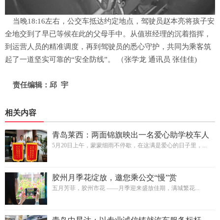
当晚18:16左右，公交车抵达约定地点，驾驶员赵本亮将孩子安
全地交到了早已等候在此的父母手中。从值班经理的沉着指挥，
到运营人员的精准调度，再到驾驶员的悉心守护，共同为乘客筑
起了一道坚实可靠的“安全防线”。 （张学龙 通讯员 张佳佳)
责任编辑：邱 宇
相关内容
青岛莱西：两面锦旗映出一名爱心助学校车人
5月20日上午，蒙蒙细雨不停歇，在这满是爱心的日子里，...
胶州月季花绽放，邀您乘公交“慢”赏
五月芳菲，胶州市花 ——月季迎来盛放佳期，满城繁花...