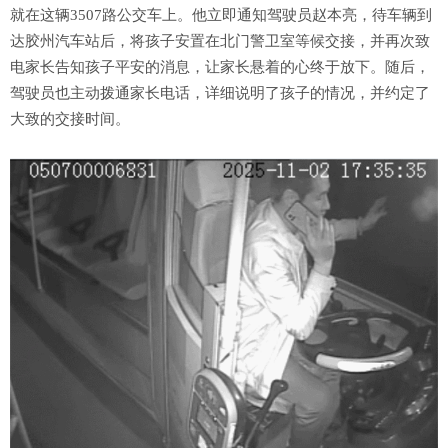
就在这辆3507路公交车上。他立即通知驾驶员赵本亮，待车辆到
达胶州汽车站后，将孩子安置在北门警卫室等候交接，并再次致
电家长告知孩子平安的消息，让家长悬着的心终于放下。随后，
驾驶员也主动拨通家长电话，详细说明了孩子的情况，并约定了
大致的交接时间。