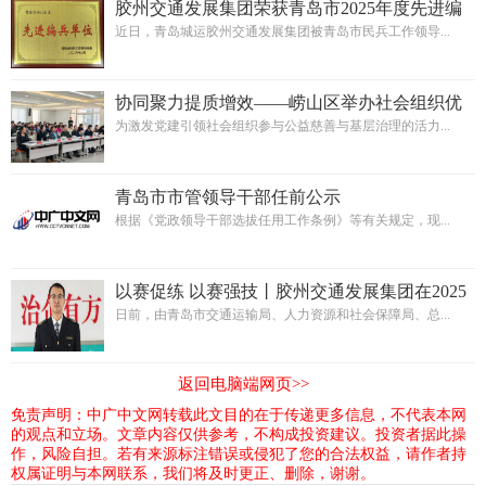
胶州交通发展集团荣获青岛市2025年度先进编
兵单位称号
近日，青岛城运胶州交通发展集团被青岛市民兵工作领导...
协同聚力提质增效——崂山区举办社会组织优
秀案例经验交流活动
为激发党建引领社会组织参与公益慈善与基层治理的活力...
青岛市市管领导干部任前公示
根据《党政领导干部选拔任用工作条例》等有关规定，现...
以赛促练 以赛强技丨胶州交通发展集团在2025
年青岛市交通运输行业新能源公交车维修工职
日前，由青岛市交通运输局、人力资源和社会保障局、总...
业技能竞赛中斩获四项荣誉
返回电脑端网页>>
免责声明：中广中文网转载此文目的在于传递更多信息，不代表本网
的观点和立场。文章内容仅供参考，不构成投资建议。投资者据此操
作，风险自担。若有来源标注错误或侵犯了您的合法权益，请作者持
权属证明与本网联系，我们将及时更正、删除，谢谢。