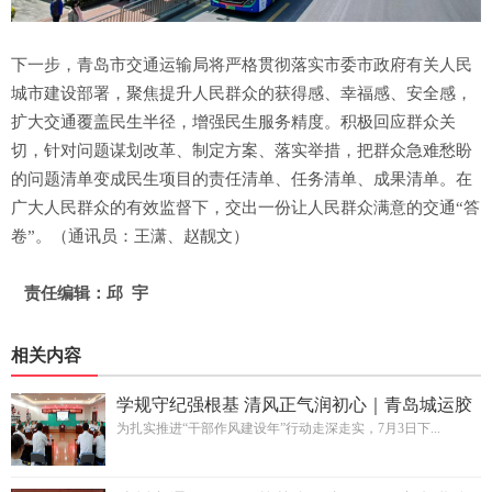
下一步，青岛市交通运输局将严格贯彻落实市委市政府有关人民
城市建设部署，聚焦提升人民群众的获得感、幸福感、安全感，
扩大交通覆盖民生半径，增强民生服务精度。积极回应群众关
切，针对问题谋划改革、制定方案、落实举措，把群众急难愁盼
的问题清单变成民生项目的责任清单、任务清单、成果清单。在
广大人民群众的有效监督下，交出一份让人民群众满意的交通“答
卷”。（通讯员：王潇、赵靓文）
责任编辑：邱 宇
相关内容
学规守纪强根基 清风正气润初心｜青岛城运胶
州交通发展集团举办党纪党规知识抢答赛
为扎实推进“干部作风建设年”行动走深走实，7月3日下...