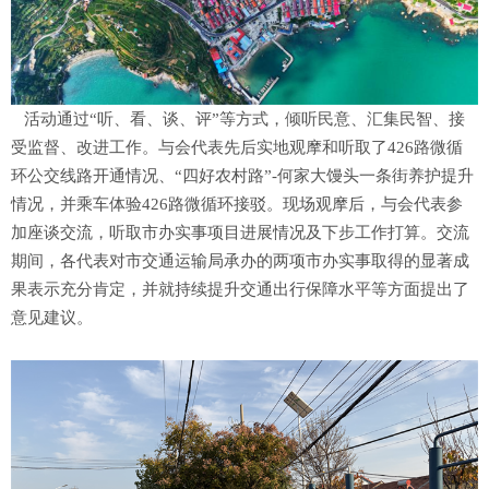
活动通过“听、看、谈、评”等方式，倾听民意、汇集民智、接
受监督、改进工作。与会代表先后实地观摩和听取了426路微循
环公交线路开通情况、“四好农村路”-何家大馒头一条街养护提升
情况，并乘车体验426路微循环接驳。现场观摩后，与会代表参
加座谈交流，听取市办实事项目进展情况及下步工作打算。交流
期间，各代表对市交通运输局承办的两项市办实事取得的显著成
果表示充分肯定，并就持续提升交通出行保障水平等方面提出了
意见建议。