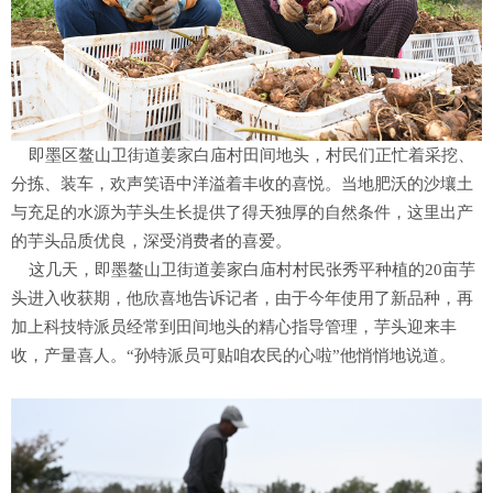
即墨区鳌山卫街道姜家白庙村田间地头，村民们正忙着采挖、
分拣、装车，欢声笑语中洋溢着丰收的喜悦。当地肥沃的沙壤土
与充足的水源为芋头生长提供了得天独厚的自然条件，这里出产
的芋头品质优良，深受消费者的喜爱。
这几天，即墨鳌山卫街道姜家白庙村村民张秀平种植的20亩芋
头进入收获期，他欣喜地告诉记者，由于今年使用了新品种，再
加上科技特派员经常到田间地头的精心指导管理，芋头迎来丰
收，产量喜人。“孙特派员可贴咱农民的心啦”他悄悄地说道。