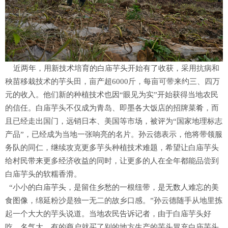
近两年，用新技术培育的白庙芋头开始有了收获，采用抗病和
秧苗移栽技术的芋头田，亩产超6000斤，每亩可带来约三、四万
元的收入。他们新的种植技术也因“眼见为实”开始获得当地农民
的信任。白庙芋头不仅成为青岛、即墨各大饭店的招牌菜肴，而
且已经走出国门，远销日本、美国等市场，被评为“国家地理标志
产品”，已经成为当地一张响亮的名片。孙云德表示，他将带领服
务队的同仁，继续攻克更多芋头种植技术难题，希望让白庙芋头
给村民带来更多经济收益的同时，让更多的人在全年都能品尝到
白庙芋头的软糯香滑。
“小小的白庙芋头，是留住乡愁的一根纽带，是无数人难忘的美
食图像，绵延粉沙是独一无二的故乡口感。”孙云德随手从地里拣
起一个大大的芋头说道。当地农民告诉记者，由于白庙芋头好
吃、名气大，有的商户就买了别的地方生产的芋头冒充白庙芋头