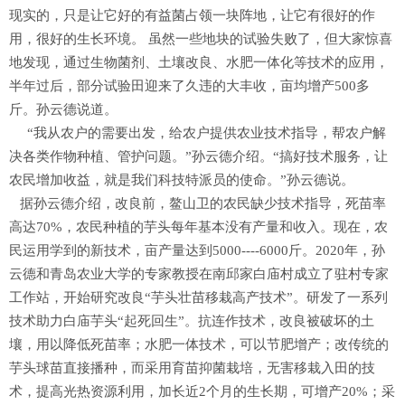
现实的，只是让它好的有益菌占领一块阵地，让它有很好的作
用，很好的生长环境。 虽然一些地块的试验失败了，但大家惊喜
地发现，通过生物菌剂、土壤改良、水肥一体化等技术的应用，
半年过后，部分试验田迎来了久违的大丰收，亩均增产500多
斤。孙云德说道。
“我从农户的需要出发，给农户提供农业技术指导，帮农户解
决各类作物种植、管护问题。”孙云德介绍。“搞好技术服务，让
农民增加收益，就是我们科技特派员的使命。”孙云德说。
据孙云德介绍，改良前，鳌山卫的农民缺少技术指导，死苗率
高达70%，农民种植的芋头每年基本没有产量和收入。现在，农
民运用学到的新技术，亩产量达到5000----6000斤。2020年，孙
云德和青岛农业大学的专家教授在南邱家白庙村成立了驻村专家
工作站，开始研究改良“芋头壮苗移栽高产技术”。研发了一系列
技术助力白庙芋头“起死回生”。抗连作技术，改良被破坏的土
壤，用以降低死苗率；水肥一体技术，可以节肥增产；改传统的
芋头球苗直接播种，而采用育苗抑菌栽培，无害移栽入田的技
术，提高光热资源利用，加长近2个月的生长期，可增产20%；采