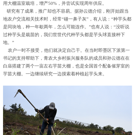
用大棚温室栽培，增产50%，并尝试实现周年供应。
研究有了成果，推广却也不容易。据孙云德介绍，刚开始跟当
地农户交流相关技术时，经常“碰一鼻子灰”，有人说：“种芋头都
是同块地，种一年歇两年，怎么可能连作。”也有人说：“没听说
过种芋头是栽苗的，我们世世代代种芋头都是芋头球直接种下
地。”
农户一时不接受，他们就决定自己干。在当时即墨区下派第一
书记的支持帮助下，青农大乡村振兴服务队的成员和孙云德在在
白庙搭建了两个一亩左右芋苗大棚，也是全国首个配备催芽室的
芋苗大棚。一边继续研究一边摸索着种植起芋头来。