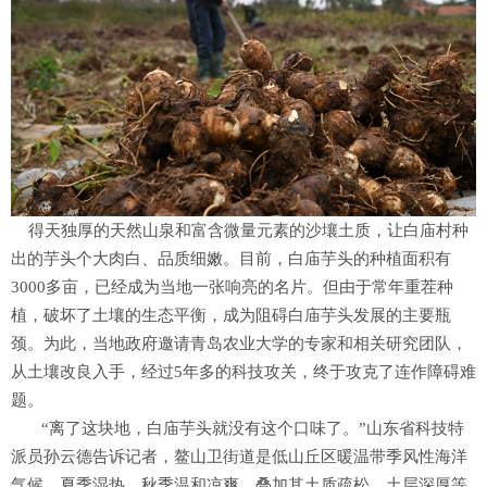
得天独厚的天然山泉和富含微量元素的沙壤土质，让白庙村种
出的芋头个大肉白、品质细嫩。目前，白庙芋头的种植面积有
3000多亩，已经成为当地一张响亮的名片。但由于常年重茬种
植，破坏了土壤的生态平衡，成为阻碍白庙芋头发展的主要瓶
颈。为此，当地政府邀请青岛农业大学的专家和相关研究团队，
从土壤改良入手，经过5年多的科技攻关，终于攻克了连作障碍难
题。
“离了这块地，白庙芋头就没有这个口味了。”山东省科技特
派员孙云德告诉记者，鳌山卫街道是低山丘区暖温带季风性海洋
气候，夏季湿热、秋季温和凉爽，叠加其土质疏松、土层深厚等