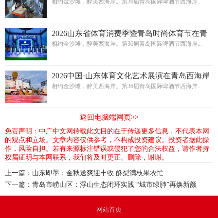
相第36届青岛国际啤酒节西海岸会场
相约金沙滩，醉美西海岸。第36届青岛国际啤酒节西海岸...
2026山东省体育消费季暨青岛时尚体育节在青
岛西海岸新区金沙滩啤酒城启动
相约金沙滩，醉美西海岸。第36届青岛国际啤酒节西海岸...
2026中国·山东体育文化艺术展演在青岛西海岸
新区金沙滩啤酒城即将燃情启幕
相约金沙滩，醉美西海岸。第36届青岛国际啤酒节西海岸...
返回电脑端网页>>
免责声明：中广中文网转载此文目的在于传递更多信息，不代表本网
的观点和立场。文章内容仅供参考，不构成投资建议。投资者据此操
作，风险自担。若有来源标注错误或侵犯了您的合法权益，请作者持
权属证明与本网联系，我们将及时更正、删除，谢谢。
上一篇：
山东即墨：金秋送爽迎丰收 酥梨满枝果农忙
下一篇：
青岛市崂山区：浮山生态闭环实践 “城市绿肺”再焕新颜
网站首页