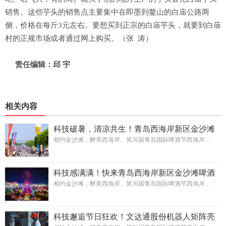
销售。这些芋头的销售点主要集中在即墨到鳌山的白庙公路两
侧，价格在每斤3元左右。要想买到正宗的白庙芋头，就要到白庙
村的正规市场或者通过网上购买。（张 涛）
责任编辑：邱 宇
相关内容
科技破暑，清凉共生！青岛西海岸新区金沙滩
啤酒城以“千瓶啤酒墙”硬核出圈
相约金沙滩，醉美西海岸。第36届青岛国际啤酒节西海岸...
科技感满满！快来青岛西海岸新区金沙滩啤酒
城解锁酷炫体验
相约金沙滩，醉美西海岸。第36届青岛国际啤酒节西海岸...
科技邂逅节日狂欢！文达通股份机器人矩阵亮